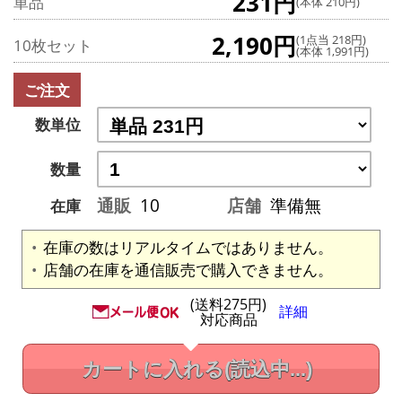
231円
単品
(本体 210円)
2,190円
(1点当 218円)
10枚セット
(本体 1,991円)
ご注文
数単位
数量
通販
10
店舗
準備無
在庫
在庫の数はリアルタイムではありません。
店舗の在庫を通信販売で購入できません。
(送料275円)
詳細
対応商品
カートに入れる
(読込中...)