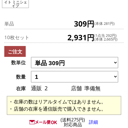
イト ミニシェ
イプ
309円
単品
(本体 281円)
2,931円
(1点当 292円)
10枚セット
(本体 2,665円)
ご注文
数単位
数量
通販
2
店舗
準備無
在庫
在庫の数はリアルタイムではありません。
店舗の在庫を通信販売で購入できません。
(送料275円)
詳細
対応商品