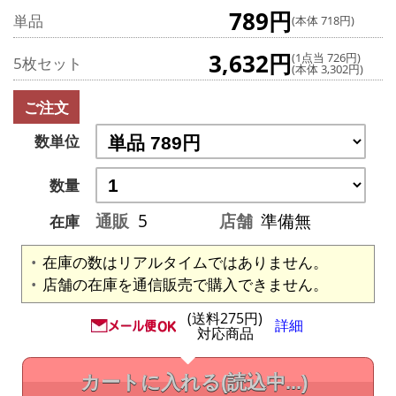
789円
単品
(本体 718円)
3,632円
(1点当 726円)
5枚セット
(本体 3,302円)
ご注文
数単位
数量
通販
5
店舗
準備無
在庫
在庫の数はリアルタイムではありません。
店舗の在庫を通信販売で購入できません。
(送料275円)
詳細
対応商品
カートに入れる
(読込中...)