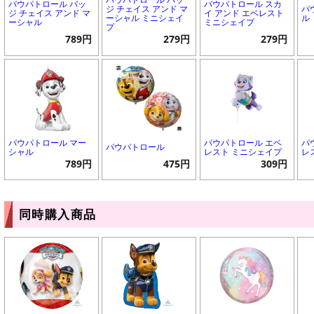
パウパトロール バッ
パウパトロール スカ
ジ チェイス アンド マ
パ
ジ チェイス アンド マ
イ アンド エベレスト
ーシャル ミニシェイ
ル
ーシャル
ミニシェイプ
プ
789円
279円
279円
パウパトロール マー
パウパトロール エベ
パ
パウパトロール
シャル
レスト ミニシェイプ
レ
789円
475円
309円
同時購入商品