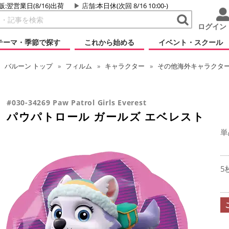
販:翌営業日(8/16)出荷
店舗
:本日休(次回 8/16 10:00-)
ログイン
テーマ・季節で探す
これから始める
イベント・スクール
バルーン
トップ
フィルム
キャラクター
その他海外キャラクタ
#030-34269 Paw Patrol Girls Everest
パウパトロール ガールズ エベレスト
単
5