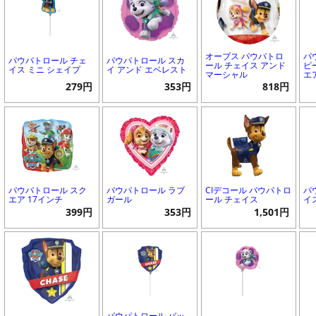
オーブス パウパトロ
パ
パウパトロール チェ
パウパトロール スカ
ール チェイス アンド
ピ
イス ミニ シェイプ
イ アンド エベレスト
マーシャル
エ
279円
353円
818円
パウパトロール スク
パウパトロール ラブ
CIデコール パウパトロ
パ
エア 17インチ
ガール
ール チェイス
イ
399円
353円
1,501円
パウパトロール バッ