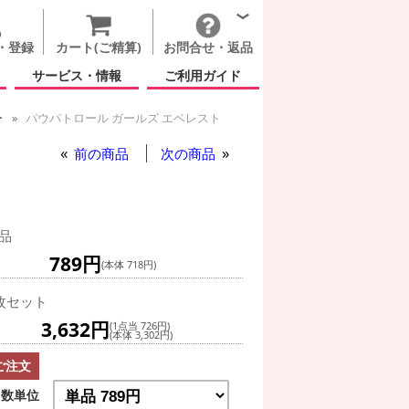
・登録
カート(ご精算)
お問合せ・返品
サービス・情報
ご利用ガイド
ー
パウパトロール ガールズ エベレスト
前の商品
次の商品
品
789円
(本体 718円)
枚セット
3,632円
(1点当 726円)
(本体 3,302円)
ご注文
数単位