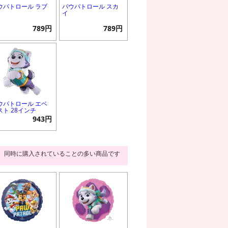
ウパトロール ラブ
パウパトロール スカ
イ
789円
789円
ウパトロール エベ
スト 28インチ
943円
同時に購入されていることの多い商品です