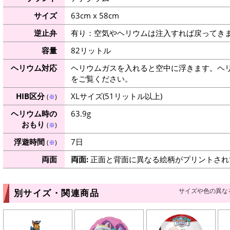
サイズ
63cm x 58cm
逆止弁
有り：空気やヘリウムは注入すれば戻ってき
容量
82リットル
ヘリウム対応
ヘリウムガスを入れると空中に浮きます。ヘ
をご覧ください。
HIB区分
XLサイズ(51リットル以上)
(
※
)
ヘリウム時の
63.9g
おもり
(
※
)
浮遊時間
7日
(
※
)
両面
両面:
正面と背面に異なる絵柄がプリントされ
サイズや色の異な
別サイズ・関連商品