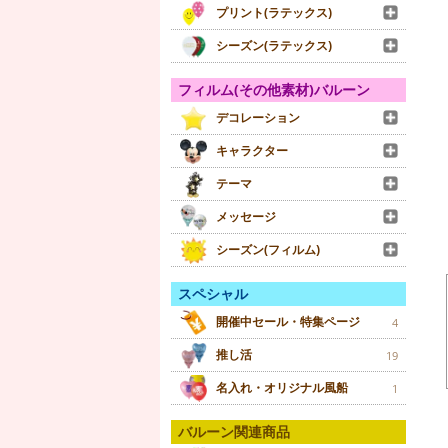
プリント(ラテックス)
シーズン(ラテックス)
フィルム(その他素材)バルーン
デコレーション
キャラクター
テーマ
メッセージ
シーズン(フィルム)
スペシャル
開催中セール・特集ページ
4
推し活
19
名入れ・オリジナル風船
1
バルーン関連商品