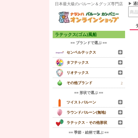
通
日本最大級のバルーン＆グッズ専門店
ラテックス(ゴム)風船
== ブランドで選ぶ ==
センペルテックス
タフテックス
リオテックス
その他ブランド
2
== 形状で選ぶ ==
ツイストバルーン
ラウンドバルーン(無地)
ラテックス・その他形状
== 季節・絵柄で選ぶ ==