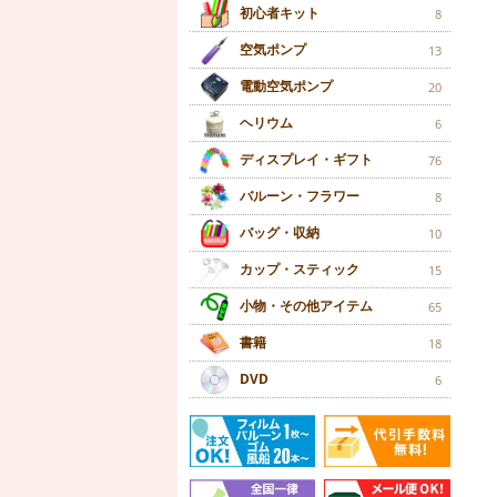
初心者キット
8
空気ポンプ
13
電動空気ポンプ
20
ヘリウム
6
ディスプレイ・ギフト
76
バルーン・フラワー
8
バッグ・収納
10
カップ・スティック
15
小物・その他アイテム
65
書籍
18
DVD
6