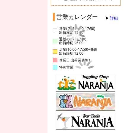
営業カレンダー
詳細
営業(店舗14:00-17:50)
出荷締切 15:00
通販のみ(店舗休)
出荷締切 15:00
店舗(10:00-17:50)+発送
出荷締切 12:00
休業日 出荷業務無し
特殊営業