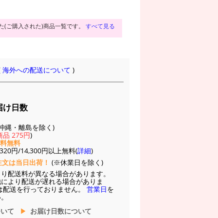
た(ご購入された)商品一覧です。
すべて見る
(
海外への配送について
)
届け日数
(※沖縄・離島を除く)
品 275円
)
送料無料
20円/14,300円以上無料(
詳細
)
注文は当日出荷！
(※休業日を除く)
より配送料が異なる場合があります。
他により配送が遅れる場合がありま
は配送を行っておりません。
営業日
を
い。
ついて
お届け日数について