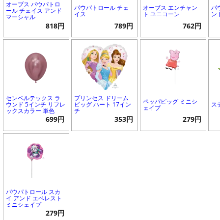
オーブス パウパトロ
パウパトロール チェ
オーブス エンチャン
パ
ール チェイス アンド
イス
ト ユニコーン
ン
マーシャル
818円
789円
762円
センペルテックス ラ
プリンセス ドリーム
ペッパピッグ ミニシ
ウンド 5インチ リフレ
ビッグ ハート 17イン
ス
ェイプ
ックスカラー 単色
チ
699円
353円
279円
パウパトロール スカ
イ アンド エベレスト
ミニシェイプ
279円