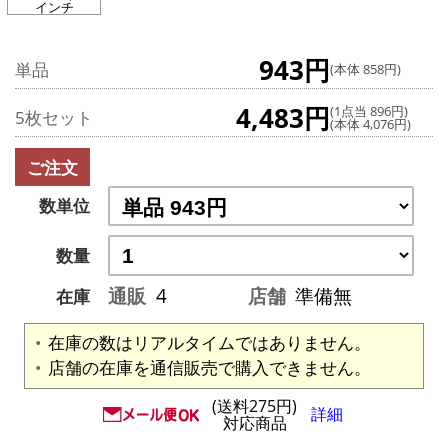
インチ
943円
単品
(本体 858円)
4,483円
(1点当 896円)
5枚セット
(本体 4,076円)
ご注文
数単位
数量
通販
4
店舗
準備無
在庫
在庫の数はリアルタイムではありません。
店舗の在庫を通信販売で購入できません。
(送料275円)
詳細
対応商品