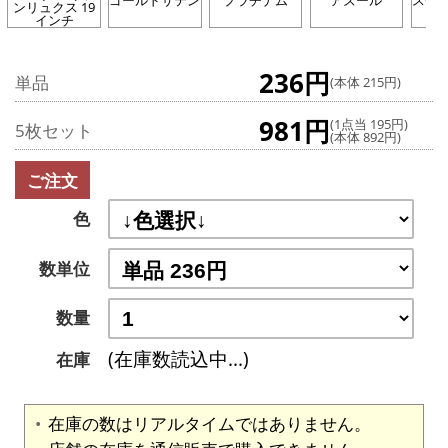
ゴールドサテン
プラチナム
アズール
スチ
ンリュクス 19
インチ
236円
単品
(本体 215円)
981円
(1点当 195円)
5枚セット
(本体 892円)
ご注文
色
数単位
数量
(在庫数読込中...)
在庫
在庫の数はリアルタイムではありません。