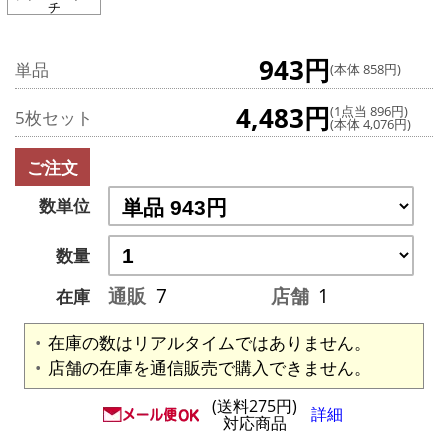
チ
943円
単品
(本体 858円)
4,483円
(1点当 896円)
5枚セット
(本体 4,076円)
ご注文
数単位
数量
通販
7
店舗
1
在庫
在庫の数はリアルタイムではありません。
店舗の在庫を通信販売で購入できません。
(送料275円)
詳細
対応商品