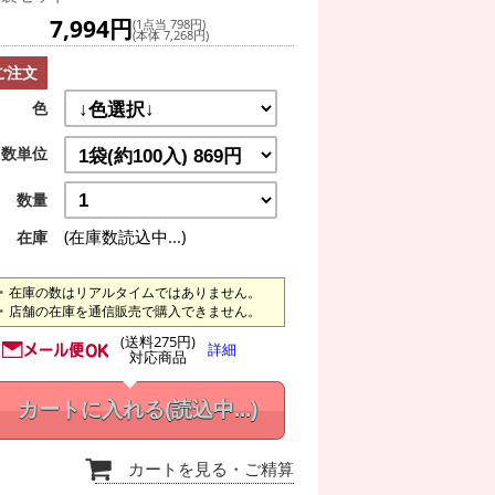
7,994円
(1点当 798円)
(本体 7,268円)
ご注文
色
数単位
数量
(在庫数読込中...)
在庫
在庫の数はリアルタイムではありません。
店舗の在庫を通信販売で購入できません。
(送料275円)
詳細
対応商品
カートに入れる
(読込中...)
カートを見る
・ご精算