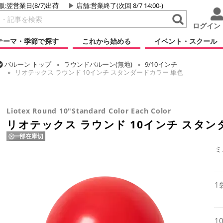
販:翌営業日(8/7)出荷
店舗
:営業終了(次回 8/7 14:00-)
ログイン
テーマ・季節で探す
これから始める
イベント・スクール
バルーン
トップ
ラウンドバルーン(無地)
9/10インチ
リオテックス ラウンド 10インチ スタンダードカラー 単色
バルーン
トップ
リオテックス
ラウンドバルーン
リオテックス ラ
Liotex Round 10"Standard Color Each Color
リオテックス ラウンド 10インチ スタン
一部在庫切
ミ
1
1