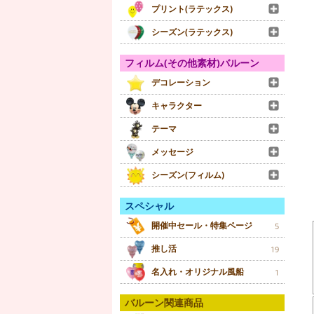
プリント(ラテックス)
シーズン(ラテックス)
フィルム(その他素材)バルーン
デコレーション
キャラクター
テーマ
メッセージ
シーズン(フィルム)
スペシャル
開催中セール・特集ページ
5
推し活
19
名入れ・オリジナル風船
1
バルーン関連商品