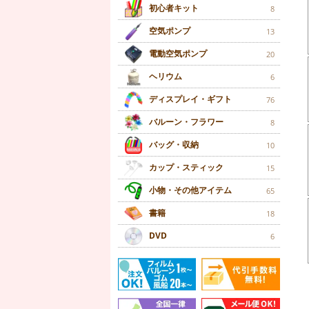
初心者キット
8
空気ポンプ
13
電動空気ポンプ
20
ヘリウム
6
ディスプレイ・ギフト
76
バルーン・フラワー
8
バッグ・収納
10
カップ・スティック
15
小物・その他アイテム
65
書籍
18
DVD
6