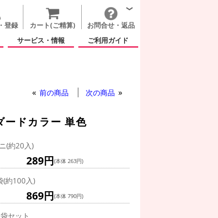
・登録
カート(ご精算)
お問合せ・返品
サービス・情報
ご利用ガイド
ウンド 10インチ スタンダードカラー 単色
前の商品
次の商品
ダードカラー 単色
ニ(約20入)
289円
(本体 263円)
袋(約100入)
869円
(本体 790円)
0袋セット