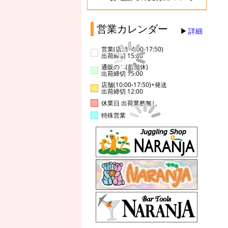
営業カレンダー
詳細
営業(店舗14:00-17:50)
出荷締切 15:00
通販のみ(店舗休)
出荷締切 15:00
店舗(10:00-17:50)+発送
出荷締切 12:00
休業日 出荷業務無し
特殊営業