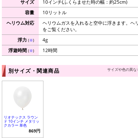
サイズ
10インチ(ふくらませた時の幅：約25cm)
容量
10リットル
ヘリウム対応
ヘリウムガスを入れると空中に浮きます。ヘ
をご覧ください。
浮力
4g
(
※
)
浮遊時間
12時間
(
※
)
サイズや色の異な
別サイズ・関連商品
リオテックス ラウン
ド 10インチ メタリッ
クカラー 単色
869円