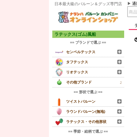
通
日本最大級のバルーン＆グッズ専門店
ラテックス(ゴム)風船
== ブランドで選ぶ ==
センペルテックス
タフテックス
リオテックス
その他ブランド
2
== 形状で選ぶ ==
ツイストバルーン
ラウンドバルーン(無地)
ラテックス・その他形状
== 季節・絵柄で選ぶ ==