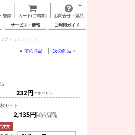
・登録
カート(ご精算)
お問合せ・返品
サービス・情報
ご利用ガイド
ックス ミニシェイプ
前の商品
次の商品
品
232円
(本体 211円)
0枚セット
2,135円
(1点当 213円)
(本体 1,941円)
ご注文