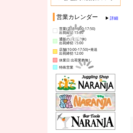
営業カレンダー
詳細
営業(店舗14:00-17:50)
出荷締切 15:00
通販のみ(店舗休)
出荷締切 15:00
店舗(10:00-17:50)+発送
出荷締切 12:00
休業日 出荷業務無し
特殊営業