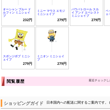
オーシャン ブルー ド
パウパトロール スカ
ミニー マウス エモジ
ペ
ルフィン ミニシェイ
イ アンド エベレスト
ミニシェイプ
ェ
プ
ミニシェイプ
232円
279円
279円
スポンジボブ ミニシ
ミニオン ミニシェイ
ェイプ
プ
279円
279円
最近チェックし
閲覧履歴
ショッピングガイド
日本国内への配送に関するご案内です。 