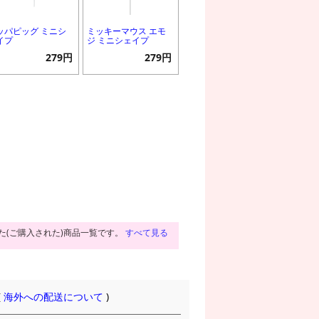
ッパピッグ ミニシ
ミッキーマウス エモ
イプ
ジ ミニシェイプ
279円
279円
た(ご購入された)商品一覧です。
すべて見る
(
海外への配送について
)