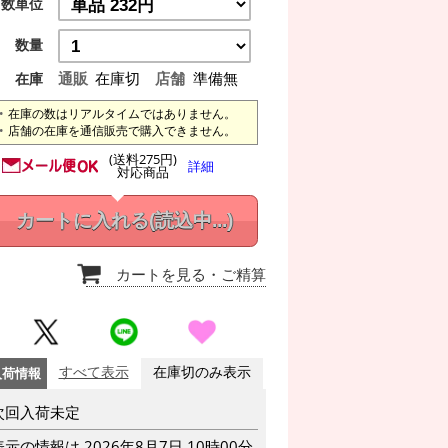
数単位
数量
通販
在庫切
店舗
準備無
在庫
在庫の数はリアルタイムではありません。
店舗の在庫を通信販売で購入できません。
(送料275円)
詳細
対応商品
カートに入れる
(読込中...)
カートを見る
・ご精算
入荷情報
すべて表示
在庫切のみ表示
次回入荷未定
表示の情報は 2026年8月7日 10時00分