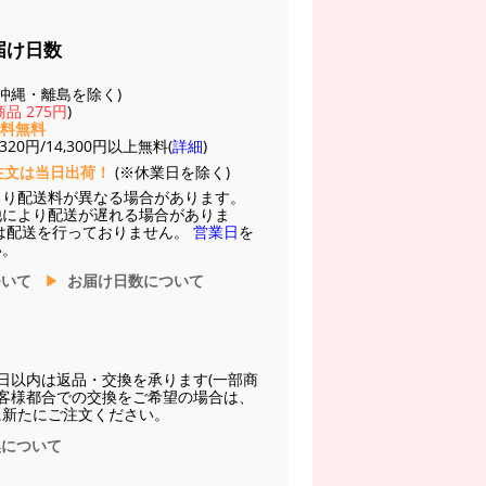
届け日数
(※沖縄・離島を除く)
品 275円
)
送料無料
20円/14,300円以上無料(
詳細
)
注文は当日出荷！
(※休業日を除く)
より配送料が異なる場合があります。
他により配送が遅れる場合がありま
は配送を行っておりません。
営業日
を
い。
ついて
お届け日数について
日以内は返品・交換を承ります(一部商
お客様都合での交換をご希望の場合は、
に新たにご注文ください。
換について