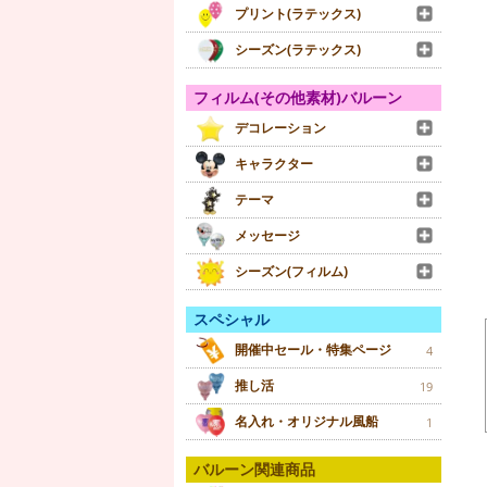
プリント(ラテックス)
シーズン(ラテックス)
フィルム(その他素材)バルーン
デコレーション
キャラクター
テーマ
メッセージ
シーズン(フィルム)
スペシャル
開催中セール・特集ページ
4
推し活
19
名入れ・オリジナル風船
1
バルーン関連商品