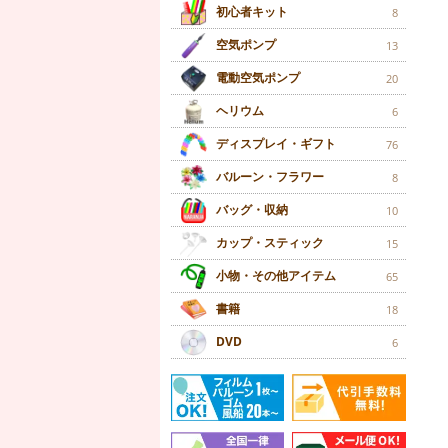
初心者キット
8
空気ポンプ
13
電動空気ポンプ
20
ヘリウム
6
ディスプレイ・ギフト
76
バルーン・フラワー
8
バッグ・収納
10
カップ・スティック
15
小物・その他アイテム
65
書籍
18
DVD
6