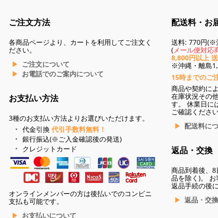
ご注文方法
配送料・お
各商品ページより、カートを利用してご注文く
送料: 770円
ださい。
(
メール便対応商
8,800円以上 
ご注文について
※沖縄・離島1,3
お電話でのご案内について
15時までのご
商品や契約に
在庫状況その
お支払い方法
す。 休業日に
ご確認くださ
3種のお支払い方法よりお選びいただけます。
配送料に
代金引換
代引手数料無料！
銀行振込(※ご入金確認後の発送)
クレジットカード
返品・交換
商品到着後、8
品を除く)。 
返品手続の後
オンラインメンバーの方は後払いでのコンビニ
返品・交
支払も可能です。
お支払いについて