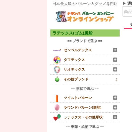
通
日本最大級のバルーン＆グッズ専門店
ラテックス(ゴム)風船
== ブランドで選ぶ ==
センペルテックス
タフテックス
リオテックス
その他ブランド
2
== 形状で選ぶ ==
ツイストバルーン
ラウンドバルーン(無地)
ラテックス・その他形状
== 季節・絵柄で選ぶ ==