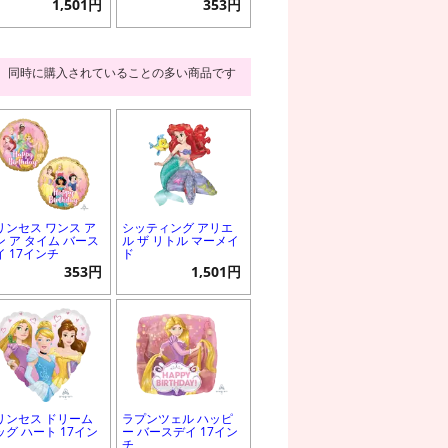
1,501円
353円
同時に購入されていることの多い商品です
リンセス ワンス ア
シッティング アリエ
ン ア タイム バース
ル ザ リトル マーメイ
イ 17インチ
ド
353円
1,501円
リンセス ドリーム
ラプンツェル ハッピ
ッグ ハート 17イン
ー バースデイ 17イン
チ