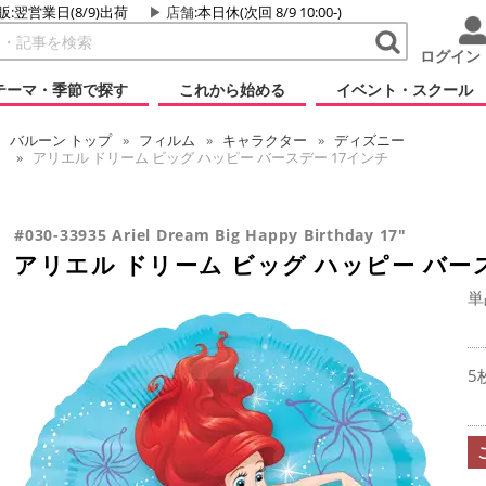
販:翌営業日(8/9)出荷
店舗
:本日休(次回 8/9 10:00-)
ログイン
テーマ・季節で探す
これから始める
イベント・スクール
バルーン
トップ
フィルム
キャラクター
ディズニー
アリエル ドリーム ビッグ ハッピー バースデー 17インチ
#030-33935 Ariel Dream Big Happy Birthday 17"
アリエル ドリーム ビッグ ハッピー バー
単
5