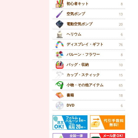
初心者キット
8
空気ポンプ
13
電動空気ポンプ
20
ヘリウム
6
ディスプレイ・ギフト
76
バルーン・フラワー
8
バッグ・収納
10
カップ・スティック
15
小物・その他アイテム
65
書籍
18
DVD
6