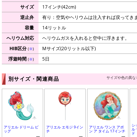
サイズ
17インチ(42cm)
逆止弁
有り：空気やヘリウムは注入すれば戻ってき
容量
14リットル
ヘリウム対応
ヘリウムガスを入れると空中に浮きます。
HIB区分
Mサイズ(20リットル以下)
(
※
)
浮遊時間
5日
(
※
)
サイズや色の異な
別サイズ・関連商品
シ
アリエル ドリーム ビ
アリエル エモジ 9イン
アリエル ワンス アポ
ル
ッグ
チ
ン ア タイム 17インチ
ド