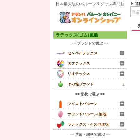
通
日本最大級のバルーン＆グッズ専門店
ラテックス(ゴム)風船
== ブランドで選ぶ ==
センペルテックス
タフテックス
リオテックス
その他ブランド
2
== 形状で選ぶ ==
ツイストバルーン
ラウンドバルーン(無地)
ラテックス・その他形状
== 季節・絵柄で選ぶ ==