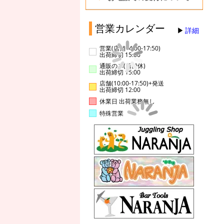
営業カレンダー
詳細
営業(店舗14:00-17:50)
出荷締切 15:00
通販のみ(店舗休)
出荷締切 15:00
店舗(10:00-17:50)+発送
出荷締切 12:00
休業日 出荷業務無し
特殊営業