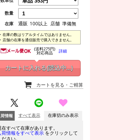
数単位
数量
通販
100以上
店舗
準備無
在庫
在庫の数はリアルタイムではありません。
店舗の在庫を通信販売で購入できません。
(送料275円)
詳細
対応商品
カートに入れる
(読込中...)
カートを見る
・ご精算
入荷情報
すべて表示
在庫切のみ表示
現在すべて在庫があります。
をクリックして
入荷情報をすべて表示
ください。