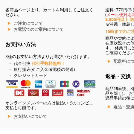
各商品ページより、カートを利用してご注文く
送料: 770円
ださい。
(
メール便対応商
8,800円以上 
ご注文について
※沖縄・離島1,3
お電話でのご案内について
15時までのご
商品や契約に
在庫状況その
お支払い方法
す。 休業日に
ご確認くださ
3種のお支払い方法よりお選びいただけます。
配送料に
代金引換
代引手数料無料！
銀行振込(※ご入金確認後の発送)
クレジットカード
返品・交換
商品到着後、8
品を除く)。 
返品手続の後
オンラインメンバーの方は後払いでのコンビニ
返品・交
支払も可能です。
お支払いについて