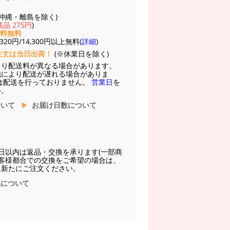
(※沖縄・離島を除く)
品 275円
)
送料無料
20円/14,300円以上無料(
詳細
)
注文は当日出荷！
(※休業日を除く)
より配送料が異なる場合があります。
他により配送が遅れる場合がありま
は配送を行っておりません。
営業日
を
い。
ついて
お届け日数について
日以内は返品・交換を承ります(一部商
お客様都合での交換をご希望の場合は、
に新たにご注文ください。
換について