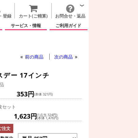
・登録
カート(ご精算)
お問合せ・返品
サービス・情報
ご利用ガイド
前の商品
次の商品
スデー 17インチ
品
353円
(本体 321円)
枚セット
1,623円
(1点当 324円)
(本体 1,476円)
ご注文