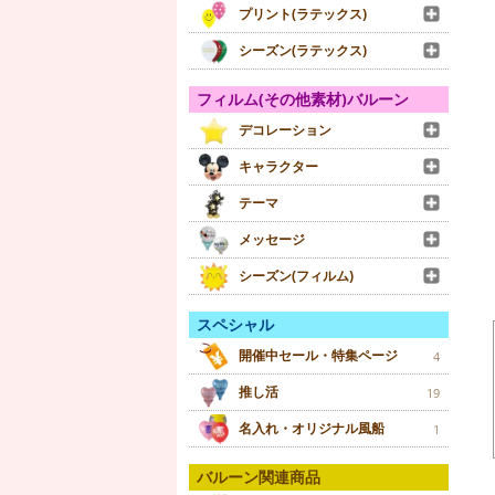
プリント(ラテックス)
シーズン(ラテックス)
フィルム(その他素材)バルーン
デコレーション
キャラクター
テーマ
メッセージ
シーズン(フィルム)
スペシャル
開催中セール・特集ページ
4
推し活
19
名入れ・オリジナル風船
1
バルーン関連商品