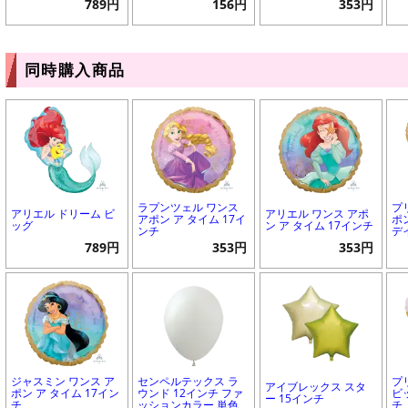
789円
156円
353円
同時購入商品
ラプンツェル ワンス
プ
アリエル ドリーム ビ
アリエル ワンス アポ
アポン ア タイム 17イ
ポ
ッグ
ン ア タイム 17インチ
ンチ
デ
789円
353円
353円
ジャスミン ワンス ア
センペルテックス ラ
プ
アイブレックス スタ
ポン ア タイム 17イン
ウンド 12インチ ファ
ビ
ー 15インチ
チ
ッションカラー 単色
チ