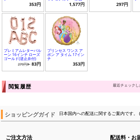
353円
1,577円
297円
プレミアムレターバル
プリンセス ワンス ア
ーン 16インチ ローズ
ポン ア タイム 17イン
ゴールド(逆止弁付)
チ
83円
353円
279円▶
最近チェックし
閲覧履歴
ショッピングガイド
日本国内への配送に関するご案内です。 
ご注文方法
配送料・お