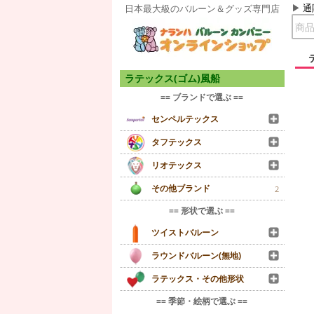
通
日本最大級のバルーン＆グッズ専門店
ラテックス(ゴム)風船
== ブランドで選ぶ ==
センペルテックス
タフテックス
リオテックス
その他ブランド
2
== 形状で選ぶ ==
ツイストバルーン
ラウンドバルーン(無地)
ラテックス・その他形状
== 季節・絵柄で選ぶ ==