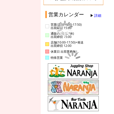
営業カレンダー
詳細
営業(店舗14:00-17:50)
出荷締切 15:00
通販のみ(店舗休)
出荷締切 15:00
店舗(10:00-17:50)+発送
出荷締切 12:00
休業日 出荷業務無し
特殊営業