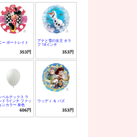
アナと雪の女王 オラ
ニー ポートレイト
フ 18インチ
353円
353円
ンペルテックス ラ
ンド 5インチ ファッ
ウッディ ＆ バズ
ョンカラー 単色
606円
353円