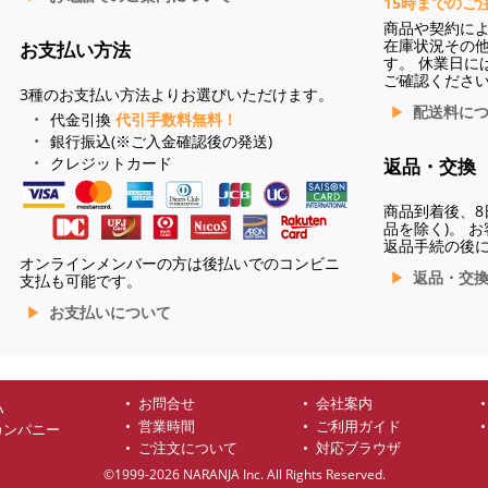
15時までのご
商品や契約に
在庫状況その
お支払い方法
す。 休業日に
ご確認くださ
3種のお支払い方法よりお選びいただけます。
配送料に
代金引換
代引手数料無料！
銀行振込(※ご入金確認後の発送)
クレジットカード
返品・交換
商品到着後、8
品を除く)。 
返品手続の後
オンラインメンバーの方は後払いでのコンビニ
返品・交
支払も可能です。
お支払いについて
お問合せ
会社案内
ハ
営業時間
ご利用ガイド
カンパニー
ご注文について
対応ブラウザ
©1999-2026 NARANJA Inc. All Rights Reserved.