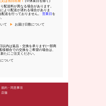
注文は当日出荷！
(※休業日を除く)
より配送料が異なる場合があります。
他により配送が遅れる場合がありま
は配送を行っておりません。
営業日
を
い。
ついて
お届け日数について
日以内は返品・交換を承ります(一部商
お客様都合での交換をご希望の場合は、
に新たにご注文ください。
換について
規約・同意事項
店舗