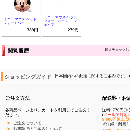
ミニー マウス ヘッド
ミニー マウス ヘッド
フォーエバー ミニ シ
フォーエバー
ェイプ
789円
279円
最近チェックし
閲覧履歴
ショッピングガイド
日本国内への配送に関するご案内です。 
ご注文方法
配送料・お
各商品ページより、カートを利用してご注文く
送料: 770円
ださい。
(
メール便対応商
8,800円以上 
ご注文について
※沖縄・離島1,3
お電話でのご案内について