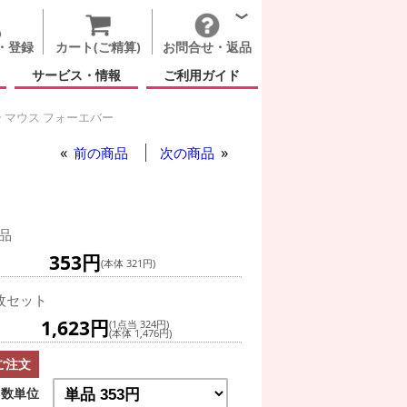
・登録
カート(ご精算)
お問合せ・返品
サービス・情報
ご利用ガイド
 マウス フォーエバー
前の商品
次の商品
品
353円
(本体 321円)
枚セット
1,623円
(1点当 324円)
(本体 1,476円)
ご注文
数単位