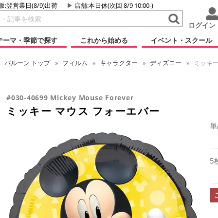
販:翌営業日(8/9)出荷
店舗
:本日休(次回 8/9 10:00-)
ログイン
テーマ・季節で探す
これから始める
イベント・スクール
バルーン
トップ
フィルム
キャラクター
ディズニー
ミッキー
#030-40699 Mickey Mouse Forever
ミッキー マウス フォーエバー
単
5