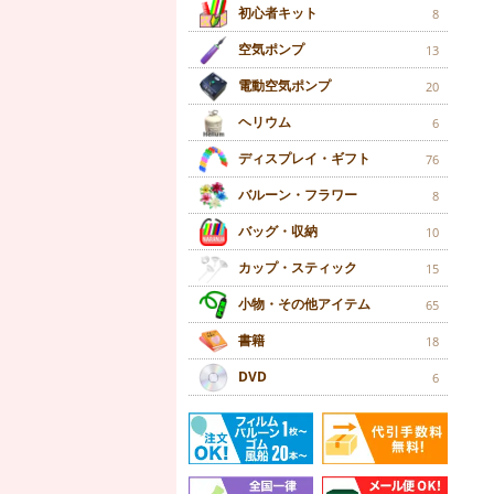
初心者キット
8
空気ポンプ
13
電動空気ポンプ
20
ヘリウム
6
ディスプレイ・ギフト
76
バルーン・フラワー
8
バッグ・収納
10
カップ・スティック
15
小物・その他アイテム
65
書籍
18
DVD
6