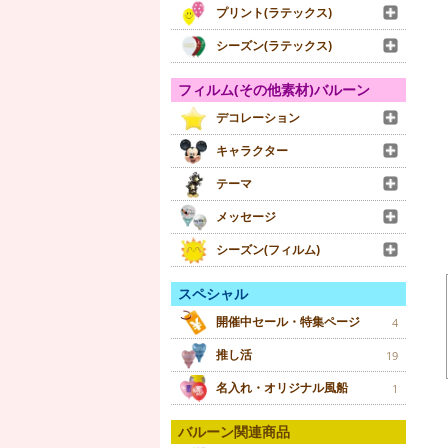
プリント(ラテックス)
シーズン(ラテックス)
フィルム(その他素材)バルーン
デコレーション
キャラクター
テーマ
メッセージ
シーズン(フィルム)
スペシャル
開催中セール・特集ページ
4
推し活
19
名入れ・オリジナル風船
1
バルーン関連商品