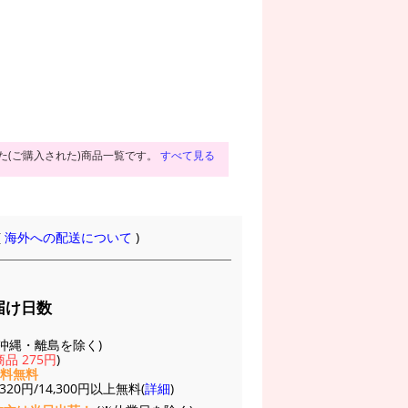
た(ご購入された)商品一覧です。
すべて見る
(
海外への配送について
)
届け日数
(※沖縄・離島を除く)
品 275円
)
送料無料
20円/14,300円以上無料(
詳細
)