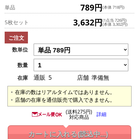
789円
単品
(本体 718円)
3,632円
(1点当 726円)
5枚セット
(本体 3,302円)
ご注文
数単位
数量
通販
5
店舗
準備無
在庫
在庫の数はリアルタイムではありません。
店舗の在庫を通信販売で購入できません。
(送料275円)
詳細
対応商品
カートに入れる
(読込中...)