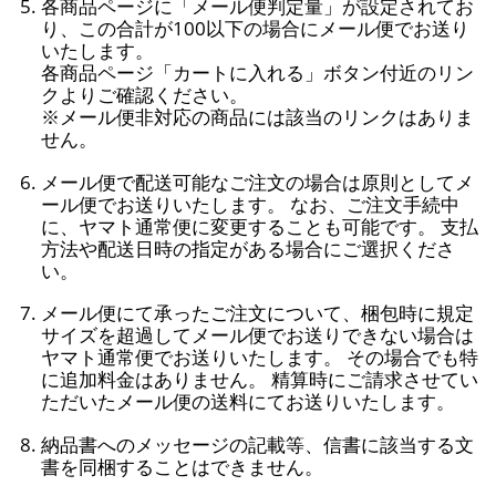
各商品ページに「メール便判定量」が設定されてお
り、この合計が100以下の場合にメール便でお送り
いたします。
各商品ページ「カートに入れる」ボタン付近のリン
クよりご確認ください。
※メール便非対応の商品には該当のリンクはありま
せん。
メール便で配送可能なご注文の場合は原則としてメ
ール便でお送りいたします。 なお、ご注文手続中
に、ヤマト通常便に変更することも可能です。 支払
方法や配送日時の指定がある場合にご選択くださ
い。
メール便にて承ったご注文について、梱包時に規定
サイズを超過してメール便でお送りできない場合は
ヤマト通常便でお送りいたします。 その場合でも特
に追加料金はありません。 精算時にご請求させてい
ただいたメール便の送料にてお送りいたします。
納品書へのメッセージの記載等、信書に該当する文
書を同梱することはできません。