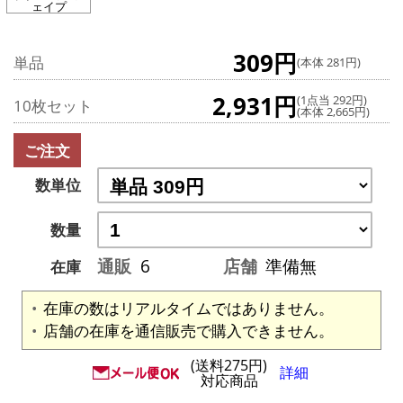
ェイプ
309円
単品
(本体 281円)
2,931円
(1点当 292円)
10枚セット
(本体 2,665円)
ご注文
数単位
数量
通販
6
店舗
準備無
在庫
在庫の数はリアルタイムではありません。
店舗の在庫を通信販売で購入できません。
(送料275円)
詳細
対応商品