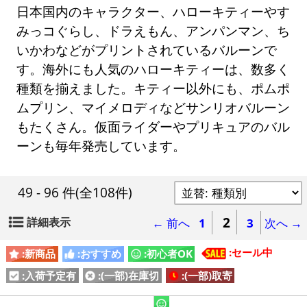
日本国内のキャラクター、ハローキティーやす
みっコぐらし、ドラえもん、アンパンマン、ち
いかわなどがプリントされているバルーンで
す。海外にも人気のハローキティーは、数多く
種類を揃えました。キティー以外にも、ポムポ
ムプリン、マイメロディなどサンリオバルーン
もたくさん。仮面ライダーやプリキュアのバル
ーンも毎年発売しています。
49 - 96 件
(全108件)
2
詳細表示
← 前へ
1
3
次へ →
:セール中
:新商品
:おすすめ
:初心者OK
:入荷予定有
:(一部)在庫切
:(一部)取寄