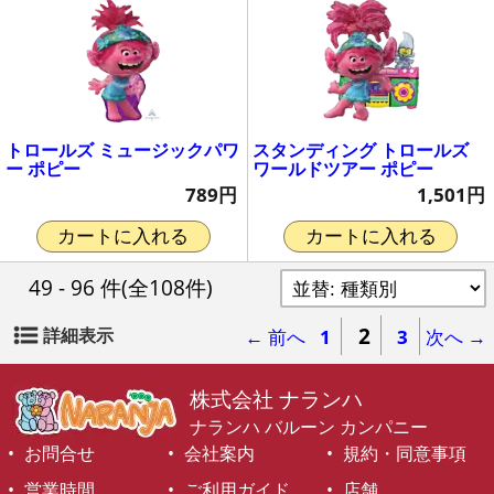
トロールズ ミュージックパワ
スタンディング トロールズ
ー ポピー
ワールドツアー ポピー
789円
1,501円
カートに入れる
カートに入れる
49 - 96 件
(全108件)
2
詳細表示
← 前へ
1
3
次へ →
株式会社 ナランハ
ナランハ バルーン カンパニー
お問合せ
会社案内
規約・同意事項
営業時間
ご利用ガイド
店舗