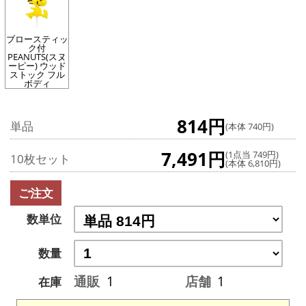
ブロースティッ
ク付
PEANUTS(スヌ
ーピー) ウッド
ストック フル
ボディ
814円
単品
(本体 740円)
7,491円
(1点当 749円)
10枚セット
(本体 6,810円)
ご注文
数単位
数量
通販
1
店舗
1
在庫