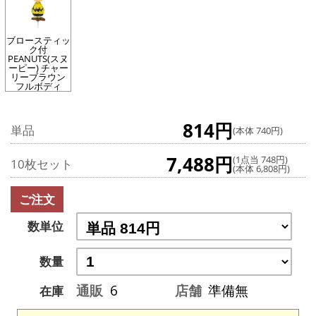
ブロースティッ
ク付
PEANUTS(スヌ
ーピー) チャー
リーブラウン
フルボディ
814円
単品
(本体 740円)
7,488円
(1点当 748円)
10枚セット
(本体 6,808円)
ご注文
数単位
数量
通販
6
店舗
準備無
在庫