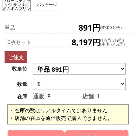
ブロースティッ
ク付 サンリオ
パッケージ
ポムポムプリン
891円
単品
(本体 810円)
8,197円
(1点当 819円)
10枚セット
(本体 7,452円)
ご注文
数単位
数量
通販
8
店舗
1
在庫
在庫の数はリアルタイムではありません。
店舗の在庫を通信販売で購入できません。