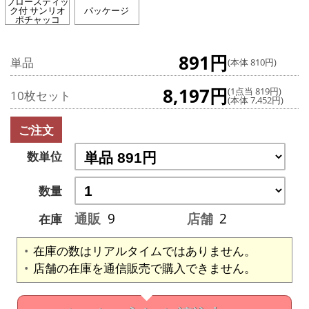
ブロースティッ
ク付 サンリオ
パッケージ
ポチャッコ
891円
単品
(本体 810円)
8,197円
(1点当 819円)
10枚セット
(本体 7,452円)
ご注文
数単位
数量
通販
9
店舗
2
在庫
在庫の数はリアルタイムではありません。
店舗の在庫を通信販売で購入できません。