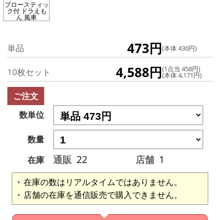
ブロースティッ
ク付 ドラえも
ん 風車
473円
単品
(本体 430円)
4,588円
(1点当 458円)
10枚セット
(本体 4,171円)
ご注文
数単位
数量
通販
22
店舗
1
在庫
在庫の数はリアルタイムではありません。
店舗の在庫を通信販売で購入できません。