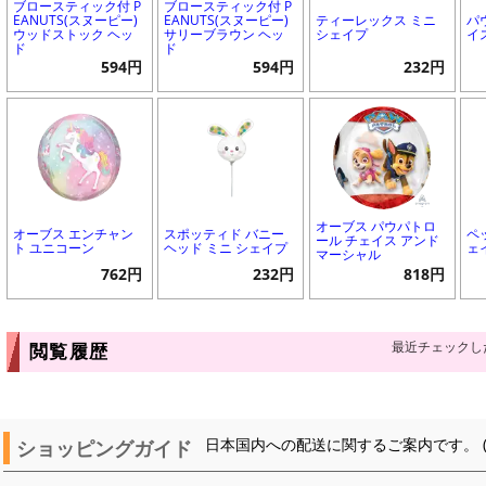
ブロースティック付 P
ブロースティック付 P
EANUTS(スヌーピー)
EANUTS(スヌーピー)
ティーレックス ミニ
パ
ウッドストック ヘッ
サリーブラウン ヘッ
シェイプ
イ
ド
ド
594円
594円
232円
オーブス パウパトロ
オーブス エンチャン
スポッティド バニー
ペ
ール チェイス アンド
ト ユニコーン
ヘッド ミニ シェイプ
ェ
マーシャル
762円
232円
818円
最近チェックし
閲覧履歴
ショッピングガイド
日本国内への配送に関するご案内です。 