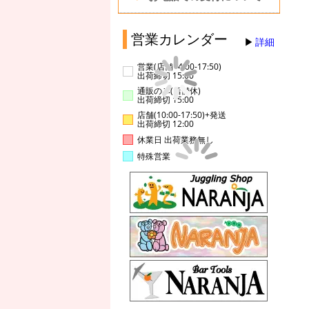
営業カレンダー
詳細
営業(店舗14:00-17:50)
出荷締切 15:00
通販のみ(店舗休)
出荷締切 15:00
店舗(10:00-17:50)+発送
出荷締切 12:00
休業日 出荷業務無し
特殊営業