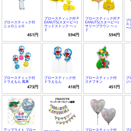
ブロースティック付 P
ブロースティック付 P
ブ
ブロースティック付
EANUTS(スヌーピー)
EANUTS(スヌーピー)
ス
ニョロニョロ
ウッドストック ヘッ
サリーブラウン ヘッ
ー
ド
ド
451円
594円
594円
ブロースティック付
ブロースティック付
ブロースティック付
ブ
ドラえもん 風車
ドラえもん
スナフキン
ジ
473円
418円
451円
アップライト ブロー
ブロースティック付
ブ