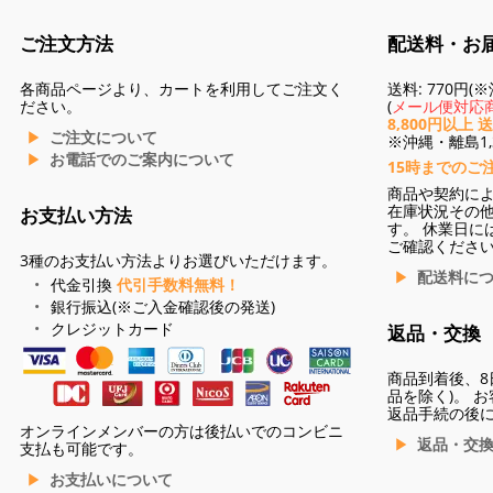
ご注文方法
配送料・お
各商品ページより、カートを利用してご注文く
送料: 770円
ださい。
(
メール便対応商
8,800円以上 
ご注文について
※沖縄・離島1,3
お電話でのご案内について
15時までのご
商品や契約に
在庫状況その
お支払い方法
す。 休業日に
ご確認くださ
3種のお支払い方法よりお選びいただけます。
配送料に
代金引換
代引手数料無料！
銀行振込(※ご入金確認後の発送)
クレジットカード
返品・交換
商品到着後、8
品を除く)。 
返品手続の後
オンラインメンバーの方は後払いでのコンビニ
返品・交
支払も可能です。
お支払いについて