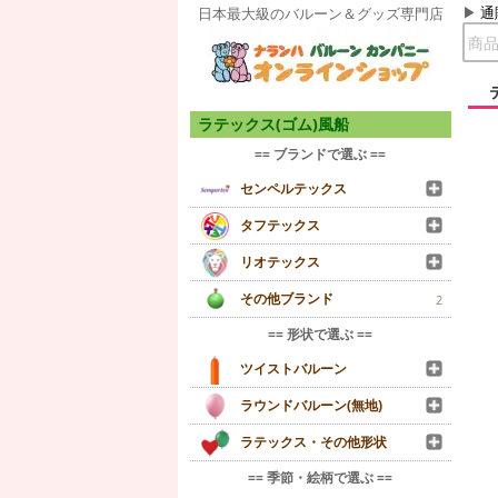
通
日本最大級のバルーン＆グッズ専門店
ラテックス(ゴム)風船
== ブランドで選ぶ ==
センペルテックス
タフテックス
リオテックス
その他ブランド
2
== 形状で選ぶ ==
ツイストバルーン
ラウンドバルーン(無地)
ラテックス・その他形状
== 季節・絵柄で選ぶ ==