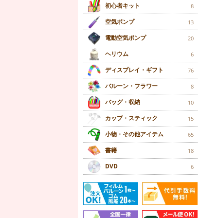
初心者キット
8
空気ポンプ
13
電動空気ポンプ
20
ヘリウム
6
ディスプレイ・ギフト
76
バルーン・フラワー
8
バッグ・収納
10
カップ・スティック
15
小物・その他アイテム
65
書籍
18
DVD
6