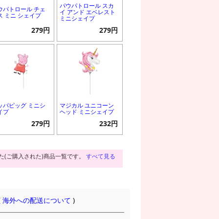
パウパトロール スカ
ウパトロール チェ
イ アンド エベレスト
ス ミニ シェイプ
ミニシェイプ
279円
279円
ッパピッグ ミニシ
マジカル ユニコーン
イプ
ヘッド ミニシェイプ
279円
232円
た(ご購入された)商品一覧です。
すべて見る
(
海外への配送について
)