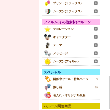
プリント(ラテックス)
シーズン(ラテックス)
フィルム(その他素材)バルーン
デコレーション
キャラクター
テーマ
メッセージ
シーズン(フィルム)
スペシャル
開催中セール・特集ページ
5
推し活
19
名入れ・オリジナル風船
1
バルーン関連商品