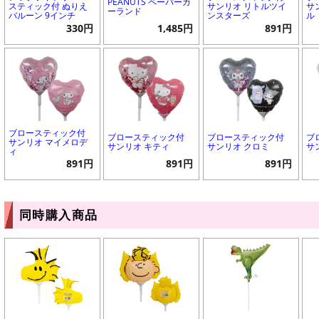
PEANUTS ペーパーガ
スティック付 ぬりえ
サンリオ リトルツイ
サ
ーランド
バルーン 9インチ
ンスターズ
ル
330円
1,485円
891円
ブロースティック付
ブロースティック付
ブロースティック付
ブ
サンリオ マイメロデ
サンリオ キティ
サンリオ クロミ
サ
ィ
891円
891円
891円
同時購入商品