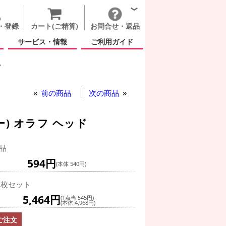
・登録
カート(ご精算)
お問合せ・返品
サービス・情報
ご利用ガイド
ー
前の商品
次の商品
ー) オラフ ヘッド
品
594円
(本体 540円)
0枚セット
5,464円
(1点当 545円)
(本体 4,968円)
ご注文