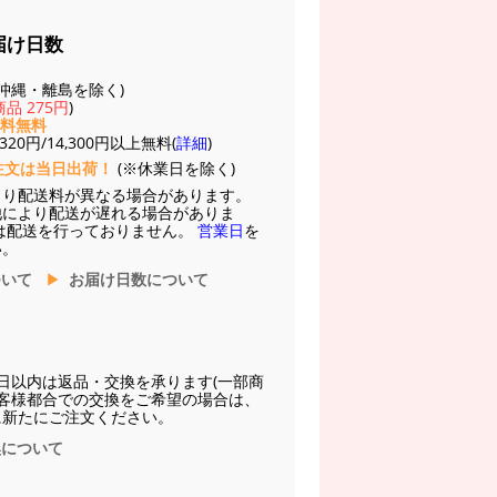
届け日数
(※沖縄・離島を除く)
品 275円
)
送料無料
20円/14,300円以上無料(
詳細
)
注文は当日出荷！
(※休業日を除く)
より配送料が異なる場合があります。
他により配送が遅れる場合がありま
は配送を行っておりません。
営業日
を
い。
ついて
お届け日数について
日以内は返品・交換を承ります(一部商
お客様都合での交換をご希望の場合は、
に新たにご注文ください。
換について