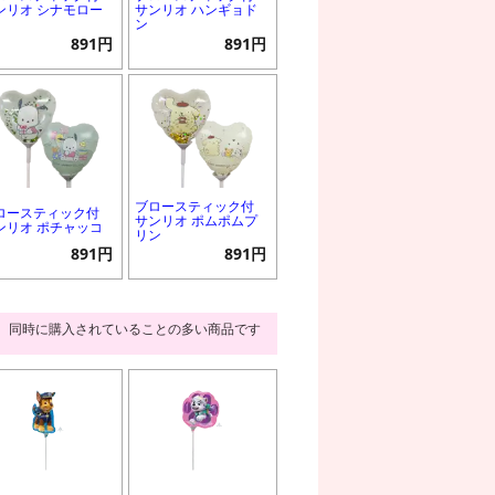
ンリオ シナモロー
サンリオ ハンギョド
ン
891円
891円
ブロースティック付
ロースティック付
サンリオ ポムポムプ
ンリオ ポチャッコ
リン
891円
891円
同時に購入されていることの多い商品です