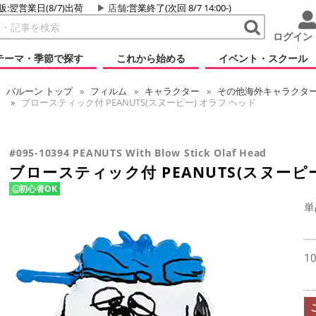
販:翌営業日(8/7)出荷
店舗
:営業終了(次回 8/7 14:00-)
ログイン
テーマ・季節で探す
これから始める
イベント・スクール
バルーン
トップ
フィルム
キャラクター
その他海外キャラクタ
ブロースティック付 PEANUTS(スヌーピー) オラフ ヘッド
#095-10394 PEANUTS With Blow Stick Olaf Head
ブロースティック付 PEANUTS(スヌーピ
初心者OK
単
1