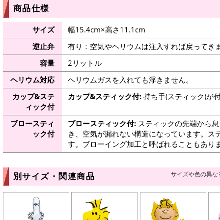
商品仕様
サイズ
幅15.4cm×高さ11.1cm
逆止弁
有り：空気やヘリウムは注入すれば戻ってき
容量
2リットル
ヘリウム対応
ヘリウムガスを入れても浮きません。
カップ&ステ
カップ&スティック付:
持ち手(スティック)が
ィック付
ブロースティ
ブロースティック付:
スティックの先端から息
ック付
き、空気が漏れない構造になっています。ス
す。ブローイング加工と呼ばれることもあり
サイズや色の異な
別サイズ・関連商品