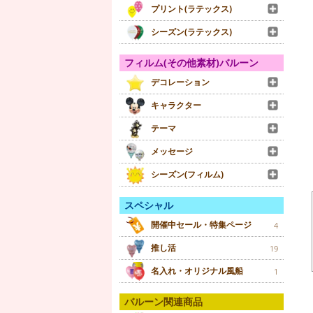
プリント(ラテックス)
シーズン(ラテックス)
フィルム(その他素材)バルーン
デコレーション
キャラクター
テーマ
メッセージ
シーズン(フィルム)
スペシャル
開催中セール・特集ページ
4
推し活
19
名入れ・オリジナル風船
1
バルーン関連商品