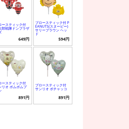
ブロースティック付 P
ロースティック付
EANUTS(スヌーピー)
太郎戦隊ドンブラザ
サリーブラウン ヘッ
ズ
ド
649円
594円
ロースティック付
ブロースティック付
ンリオ ポムポムプ
サンリオ ポチャッコ
ン
891円
891円