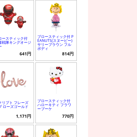
ブロースティック付 P
ロースティック付
EANUTS(スヌーピー)
様戦隊キングオージ
サリーブラウン フル
ー
ボディ
641円
814円
ブロースティック付
クリプト フレーズ
ハローキティ フラワ
ブ ローズゴールド
ーブーケ
1,171円
770円