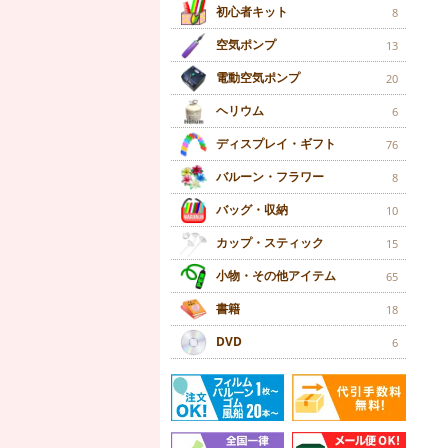
初心者キット
8
空気ポンプ
13
電動空気ポンプ
20
ヘリウム
6
ディスプレイ・ギフト
76
バルーン・フラワー
8
バッグ・収納
10
カップ・スティック
15
小物・その他アイテム
65
書籍
18
DVD
6