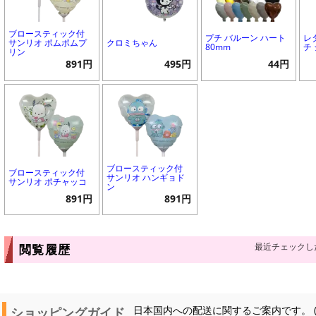
ブロースティック付
プチ バルーン ハート
レ
サンリオ ポムポムプ
クロミちゃん
80mm
チ
リン
891円
495円
44円
ブロースティック付
ブロースティック付
サンリオ ハンギョド
サンリオ ポチャッコ
ン
891円
891円
最近チェックし
閲覧履歴
ショッピングガイド
日本国内への配送に関するご案内です。 