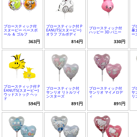
ブロースティック付
ブロースティック付 P
ブ
ブロースティック付
スヌーピー ベースボ
EANUTS(スヌーピー)
暴
ハッピー 3D バニー
ール ＆ ゴルフ
オラフ フルボディ
ー
363円
814円
330円
ブロースティック付 P
ブロースティック付
ブロースティック付
ブ
EANUTS(スヌーピー)
サンリオ リトルツイ
サンリオ マイメロデ
サ
ウッドストック ヘッ
ンスターズ
ィ
リ
ド
594円
891円
891円