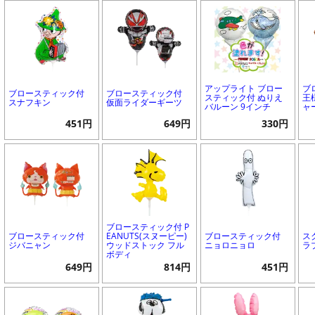
アップライト ブロー
ブ
ブロースティック付
ブロースティック付
スティック付 ぬりえ
王
スナフキン
仮面ライダーギーツ
バルーン 9インチ
ャ
451円
649円
330円
ブロースティック付 P
ブロースティック付
EANUTS(スヌーピー)
ブロースティック付
ス
ジバニャン
ウッドストック フル
ニョロニョロ
ラ
ボディ
649円
814円
451円