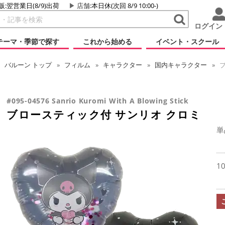
販:翌営業日(8/9)出荷
店舗
:本日休(次回 8/9 10:00-)
ログイン
テーマ・季節で探す
これから始める
イベント・スクール
バルーン
トップ
フィルム
キャラクター
国内キャラクター
ブ
#095-04576 Sanrio Kuromi With A Blowing Stick
ブロースティック付 サンリオ クロミ
単
1