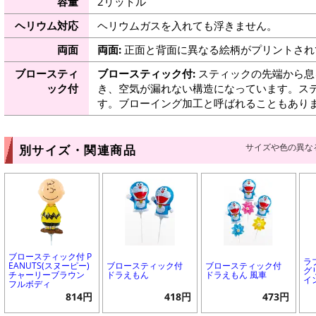
容量
2リットル
ヘリウム対応
ヘリウムガスを入れても浮きません。
両面
両面:
正面と背面に異なる絵柄がプリントされ
ブロースティ
ブロースティック付:
スティックの先端から息
ック付
き、空気が漏れない構造になっています。ス
す。ブローイング加工と呼ばれることもあり
サイズや色の異な
別サイズ・関連商品
ブロースティック付 P
ラ
EANUTS(スヌーピー)
ブロースティック付
ブロースティック付
グ
チャーリーブラウン
ドラえもん
ドラえもん 風車
イ
フルボディ
814円
418円
473円