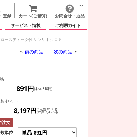
・登録
カート(ご精算)
お問合せ・返品
サービス・情報
ご利用ガイド
ロースティック付 サンリオ クロミ
前の商品
次の商品
品
891円
(本体 810円)
0枚セット
8,197円
(1点当 819円)
(本体 7,452円)
ご注文
数単位