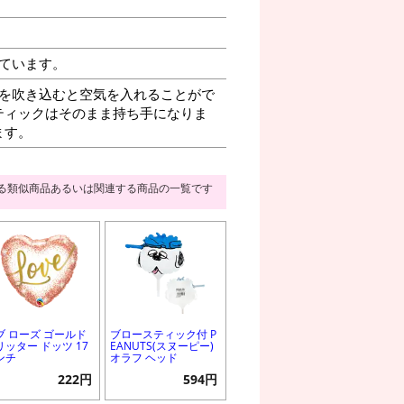
ています。
を吹き込むと空気を入れることがで
ティックはそのまま持ち手になりま
ます。
る類似商品あるいは関連する商品の一覧です
ブ ローズ ゴールド
ブロースティック付 P
リッター ドッツ 17
EANUTS(スヌーピー)
ンチ
オラフ ヘッド
222円
594円