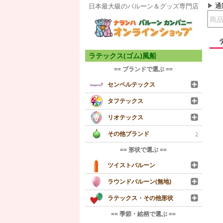
通
日本最大級のバルーン＆グッズ専門店
ラテックス(ゴム)風船
== ブランドで選ぶ ==
センペルテックス
タフテックス
リオテックス
その他ブランド
2
== 形状で選ぶ ==
ツイストバルーン
ラウンドバルーン(無地)
ラテックス・その他形状
== 季節・絵柄で選ぶ ==