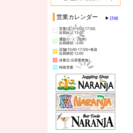
営業カレンダー
詳細
営業(店舗14:00-17:50)
出荷締切 15:00
通販のみ(店舗休)
出荷締切 15:00
店舗(10:00-17:50)+発送
出荷締切 12:00
休業日 出荷業務無し
特殊営業