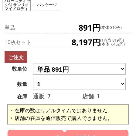
ブロースティッ
ク付 サンリオ
パッケージ
マイメロディ
891円
単品
(本体 810円)
8,197円
(1点当 819円)
10枚セット
(本体 7,452円)
ご注文
数単位
数量
通販
7
店舗
1
在庫
在庫の数はリアルタイムではありません。
店舗の在庫を通信販売で購入できません。