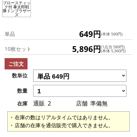
ブロースティッ
ク付 暴太郎戦
隊ドンブラザー
ズ
649円
単品
(本体 590円)
5,896円
(1点当 589円)
10枚セット
(本体 5,360円)
ご注文
数単位
数量
通販
2
店舗
準備無
在庫
在庫の数はリアルタイムではありません。
店舗の在庫を通信販売で購入できません。