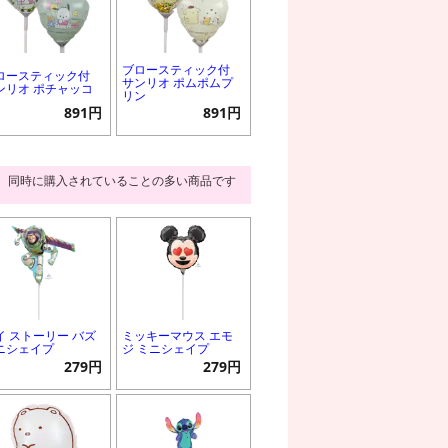
ブロースティック付
ロースティック付
サンリオ ポムポムプ
ンリオ ポチャッコ
リン
891円
891円
同時に購入されていることの多い商品です
イ ストーリー バズ
ミッキーマウス エモ
ニシェイプ
ジ ミニシェイプ
279円
279円