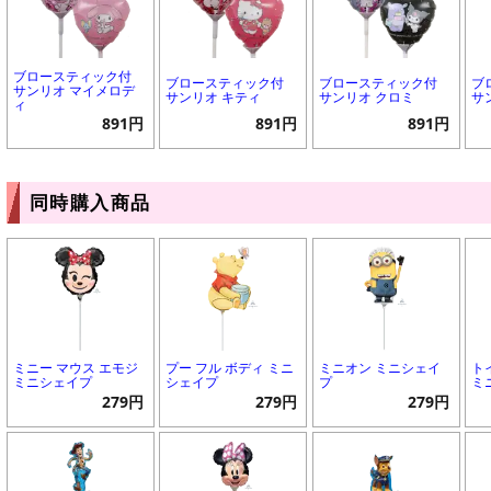
ブロースティック付
ブロースティック付
ブロースティック付
ブ
サンリオ マイメロデ
サンリオ キティ
サンリオ クロミ
サ
ィ
891円
891円
891円
同時購入商品
ミニー マウス エモジ
プー フル ボディ ミニ
ミニオン ミニシェイ
ト
ミニシェイプ
シェイプ
プ
ミ
279円
279円
279円