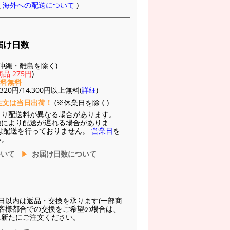
(
海外への配送について
)
届け日数
(※沖縄・離島を除く)
品 275円
)
送料無料
20円/14,300円以上無料(
詳細
)
注文は当日出荷！
(※休業日を除く)
より配送料が異なる場合があります。
他により配送が遅れる場合がありま
は配送を行っておりません。
営業日
を
い。
ついて
お届け日数について
日以内は返品・交換を承ります(一部商
お客様都合での交換をご希望の場合は、
に新たにご注文ください。