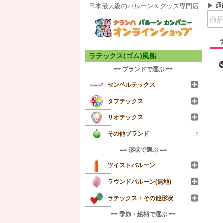
通
日本最大級のバルーン＆グッズ専門店
ラテックス(ゴム)風船
== ブランドで選ぶ ==
センペルテックス
タフテックス
リオテックス
その他ブランド
2
== 形状で選ぶ ==
ツイストバルーン
ラウンドバルーン(無地)
ラテックス・その他形状
== 季節・絵柄で選ぶ ==