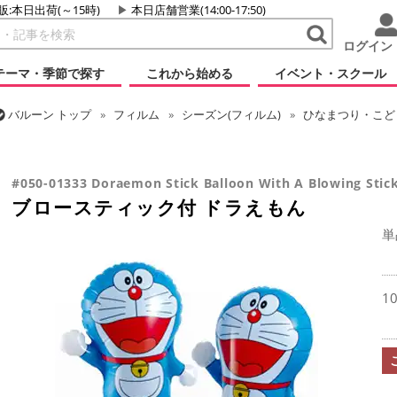
販:本日出荷(～15時)
本日店舗営業(14:00-17:50)
ログイン
テーマ・季節で探す
これから始める
イベント・スクール
バルーン
トップ
フィルム
シーズン(フィルム)
ひなまつり・こど
バルーン
トップ
フィルム
キャラクター
国内キャラクター
ブ
#050-01333 Doraemon Stick Balloon With A Blowing Stic
ブロースティック付 ドラえもん
単
1