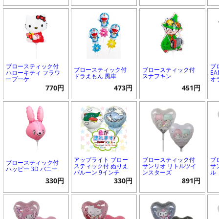
ブロースティック付
ブ
ブロースティック付
ブロースティック付
ハローキティ フラワ
EA
ドラえもん 風車
スナフキン
ーブーケ
オ
770円
473円
451円
アップライト ブロー
ブロースティック付
ブ
ブロースティック付
スティック付 ぬりえ
サンリオ リトルツイ
サ
ハッピー 3D バニー
バルーン 9インチ
ンスターズ
ル
330円
330円
891円