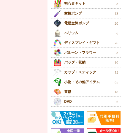
初心者キット
8
空気ポンプ
13
電動空気ポンプ
20
ヘリウム
6
ディスプレイ・ギフト
76
バルーン・フラワー
8
バッグ・収納
10
カップ・スティック
15
小物・その他アイテム
65
書籍
18
DVD
6