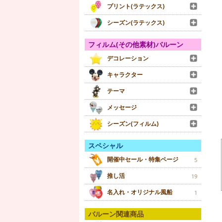
プリント(ラテックス)
シーズン(ラテックス)
フィルム(その他素材)バルーン
デコレーション
キャラクター
テーマ
メッセージ
シーズン(フィルム)
スペシャル
開催中セール・特集ページ
5
推し活
19
名入れ・オリジナル風船
1
バルーン関連商品