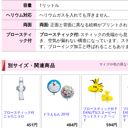
容量
1リットル
ヘリウム対応
ヘリウムガスを入れても浮きません。
両面
両面:
正面と背面に異なる絵柄がプリントされ
ブロースティ
ブロースティック付:
スティックの先端から息
ック付
き、空気が漏れない構造になっています。ス
す。ブローイング加工と呼ばれることもあり
サイズや色の異な
別サイズ・関連商品
ブロースティック付 P
ブ
ブロースティック付
EANUTS(スヌーピー)
EA
ドラえもん 2018
ニョロニョロ
ウッドストック ヘッ
サ
ド
ド
451円
484円
594円