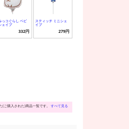
みっコぐらし ベビ
スティッチ ミニシェ
シェイプ
イプ
332円
279円
た(ご購入された)商品一覧です。
すべて見る