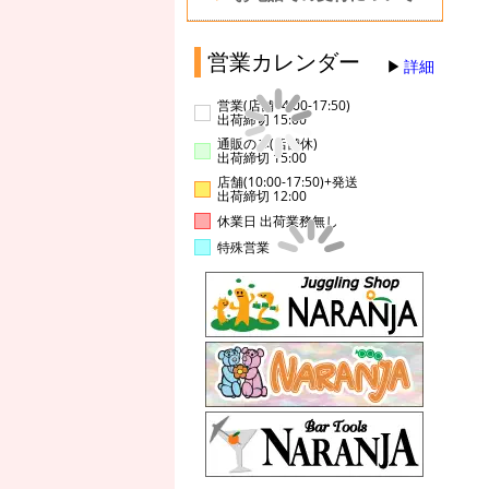
営業カレンダー
詳細
営業(店舗14:00-17:50)
出荷締切 15:00
通販のみ(店舗休)
出荷締切 15:00
店舗(10:00-17:50)+発送
出荷締切 12:00
休業日 出荷業務無し
特殊営業