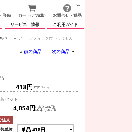
・登録
カート(ご精算)
お問合せ・返品
サービス・情報
ご利用ガイド
もの日
ブロースティック付 ドラえもん
ロースティック付 ドラえもん
前の商品
次の商品
k
品
418円
(本体 380円)
0枚セット
4,054円
(1点当 404円)
(本体 3,686円)
ご注文
数単位