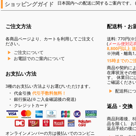
ショッピングガイド
日本国内への配送に関するご案内です。 
ご注文方法
配送料・お
各商品ページより、カートを利用してご注文く
送料: 770円
ださい。
(
メール便対応商
8,800円以上 
ご注文について
※沖縄・離島1,3
お電話でのご案内について
15時までのご
商品や契約に
在庫状況その
お支払い方法
す。 休業日に
ご確認くださ
3種のお支払い方法よりお選びいただけます。
配送料に
代金引換
代引手数料無料！
銀行振込(※ご入金確認後の発送)
クレジットカード
返品・交換
商品到着後、8
品を除く)。 
返品手続の後
オンラインメンバーの方は後払いでのコンビニ