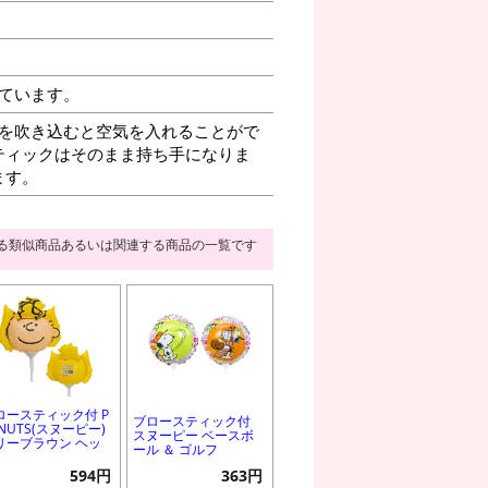
ています。
を吹き込むと空気を入れることがで
ティックはそのまま持ち手になりま
ます。
る類似商品あるいは関連する商品の一覧です
ロースティック付 P
ブロースティック付
NUTS(スヌーピー)
スヌーピー ベースボ
リーブラウン ヘッ
ール ＆ ゴルフ
594円
363円