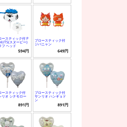
ロースティック付 P
ブロースティック付
NUTS(スヌーピー)
ジバニャン
ラフ ヘッド
594円
649円
ロースティック付
ブロースティック付
ンリオ シナモロー
サンリオ ハンギョド
ン
891円
891円