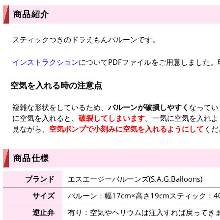
商品紹介
スティックつきのドラえもんバルーンです。
インストラクション
についてPDFファイルをご用意しました
空気を入れる時の注意点
複雑な形状をしているため、
バルーンが破損しやすく
なってい
に空気を入れると、
破裂してしまいます
。一気に空気を入れよ
見ながら、
空気ポンプで小刻みに空気を入れるようにして
くだ
商品仕様
ブランド
エスエージーバルーンズ(S.A.G.Balloons)
サイズ
バルーン：幅17cm×高さ19cmスティック：4
逆止弁
有り：空気やヘリウムは注入すれば戻ってき