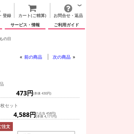
・登録
カート(ご精算)
お問合せ・返品
サービス・情報
ご利用ガイド
もの日
ロースティック付 ドラえもん 風車
前の商品
次の商品
品
473円
(本体 430円)
0枚セット
4,588円
(1点当 458円)
(本体 4,171円)
ご注文