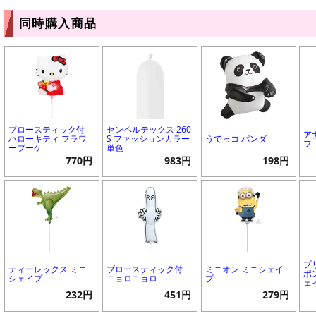
同時購入商品
ブロースティック付
センペルテックス 260
ア
ハローキティ フラワ
S ファッションカラー
うでっコ パンダ
フ
ーブーケ
単色
770円
983円
198円
プ
ティーレックス ミニ
ブロースティック付
ミニオン ミニシェイ
ポ
シェイプ
ニョロニョロ
プ
ェ
232円
451円
279円