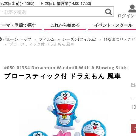
販:本日出荷(～15時)
本日店舗営業(14:00-17:50)
ログイン
テーマ・季節で探す
これから始める
イベント・スクール
バルーン
トップ
フィルム
シーズン(フィルム)
ひなまつり・こど
ブロースティック付 ドラえもん 風車
バルーン
トップ
フィルム
キャラクター
国内キャラクター
ブ
#050-01334 Doraemon Windmill With A Blowing Stick
ブロースティック付 ドラえもん 風車
単
1