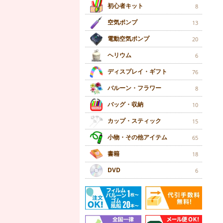
初心者キット
8
空気ポンプ
13
電動空気ポンプ
20
ヘリウム
6
ディスプレイ・ギフト
76
バルーン・フラワー
8
バッグ・収納
10
カップ・スティック
15
小物・その他アイテム
65
書籍
18
DVD
6