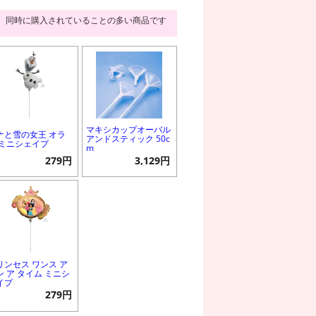
同時に購入されていることの多い商品です
マキシカップオーバル
ナと雪の女王 オラ
アンドスティック 50c
 ミニシェイプ
m
279円
3,129円
リンセス ワンス ア
ン ア タイム ミニシ
イプ
279円