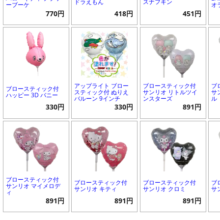
ドラえもん
スナフキン
ーブーケ
オ
770円
418円
451円
アップライト ブロー
ブロースティック付
ブ
ブロースティック付
スティック付 ぬりえ
サンリオ リトルツイ
サ
ハッピー 3D バニー
バルーン 9インチ
ンスターズ
ル
330円
330円
891円
ブロースティック付
ブロースティック付
ブロースティック付
ブ
サンリオ マイメロデ
サンリオ キティ
サンリオ クロミ
サ
ィ
891円
891円
891円