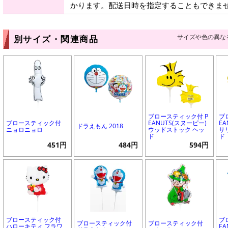
かります。配送日時を指定することもできま
サイズや色の異な
別サイズ・関連商品
ブロースティック付 P
ブ
ブロースティック付
EANUTS(スヌーピー)
EA
ドラえもん 2018
ニョロニョロ
ウッドストック ヘッ
サ
ド
ド
451円
484円
594円
ブロースティック付
ブ
ブロースティック付
ブロースティック付
ハローキティ フラワ
EA