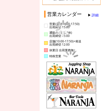
営業カレンダー
詳細
営業(店舗14:00-17:50)
出荷締切 15:00
通販のみ(店舗休)
出荷締切 15:00
店舗(10:00-17:50)+発送
出荷締切 12:00
休業日 出荷業務無し
特殊営業