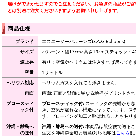
届けができかねますのでご注意ください。お急ぎの商品がござ
とは別途ご注文くださいますようお願い申し上げます。
商品仕様
ブランド
エスエージーバルーンズ(S.A.G.Balloons)
サイズ
バルーン：幅17cm×高さ19cmスティック：4
逆止弁
有り：空気やヘリウムは注入すれば戻ってき
容量
1リットル
ヘリウム対応
ヘリウムガスを入れても浮きません。
両面
両面:
正面と背面に異なる絵柄がプリントされ
ブロースティ
ブロースティック付:
スティックの先端から息
ック付
き、空気が漏れない構造になっています。ス
す。ブローイング加工と呼ばれることもあり
沖縄・離島へ
沖縄・離島への送付:
本商品は航空便で送るこ
の送付
注文を沖縄県全域と離島(対応地域は
こちら
)