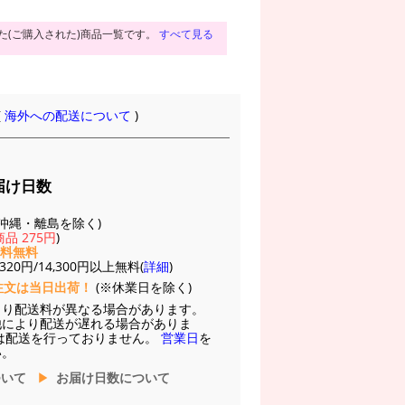
た(ご購入された)商品一覧です。
すべて見る
(
海外への配送について
)
届け日数
(※沖縄・離島を除く)
品 275円
)
送料無料
20円/14,300円以上無料(
詳細
)
注文は当日出荷！
(※休業日を除く)
より配送料が異なる場合があります。
他により配送が遅れる場合がありま
は配送を行っておりません。
営業日
を
い。
ついて
お届け日数について