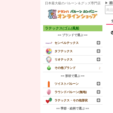
通
日本最大級のバルーン＆グッズ専門店
ラテックス(ゴム)風船
== ブランドで選ぶ ==
センペルテックス
タフテックス
リオテックス
その他ブランド
2
== 形状で選ぶ ==
ツイストバルーン
ラウンドバルーン(無地)
ラテックス・その他形状
== 季節・絵柄で選ぶ ==