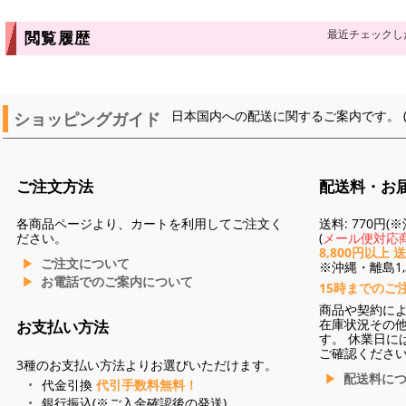
最近チェックし
閲覧履歴
ショッピングガイド
日本国内への配送に関するご案内です。 
ご注文方法
配送料・お
各商品ページより、カートを利用してご注文く
送料: 770円
ださい。
(
メール便対応商
8,800円以上 
ご注文について
※沖縄・離島1,3
お電話でのご案内について
15時までのご
商品や契約に
在庫状況その
お支払い方法
す。 休業日に
ご確認くださ
3種のお支払い方法よりお選びいただけます。
配送料に
代金引換
代引手数料無料！
銀行振込(※ご入金確認後の発送)