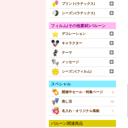
プリント(ラテックス)
シーズン(ラテックス)
フィルム(その他素材)バルーン
デコレーション
キャラクター
テーマ
メッセージ
シーズン(フィルム)
スペシャル
開催中セール・特集ページ
5
推し活
19
名入れ・オリジナル風船
1
バルーン関連商品