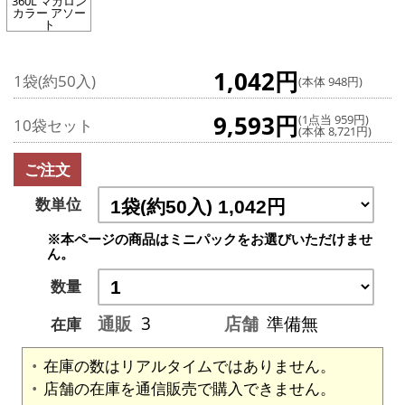
360L マカロン
カラー アソー
ト
1,042円
1袋(約50入)
(本体 948円)
9,593円
(1点当 959円)
10袋セット
(本体 8,721円)
ご注文
数単位
※本ページの商品はミニパックをお選びいただけませ
ん。
数量
通販
3
店舗
準備無
在庫
在庫の数はリアルタイムではありません。
店舗の在庫を通信販売で購入できません。