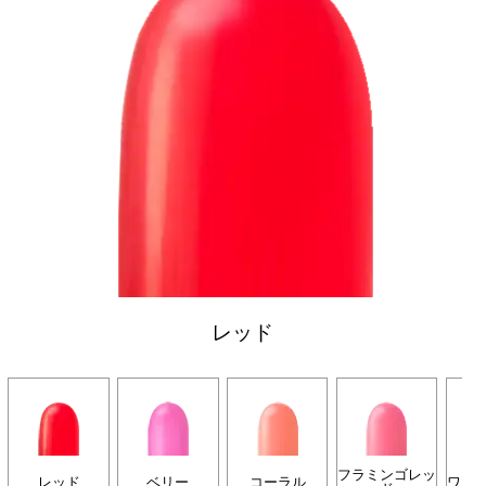
レッド
フラミンゴレッ
レッド
ベリー
コーラル
ワイ