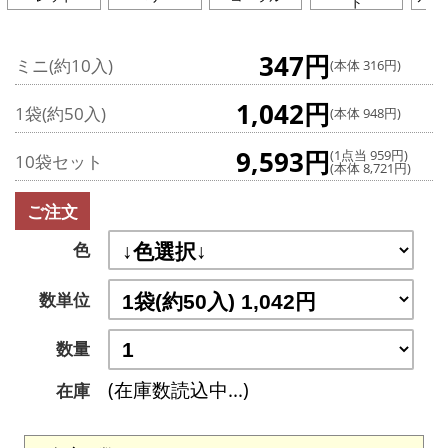
ド
347円
ミニ(約10入)
(本体 316円)
1,042円
1袋(約50入)
(本体 948円)
9,593円
(1点当 959円)
10袋セット
(本体 8,721円)
ご注文
色
数単位
数量
(在庫数読込中...)
在庫