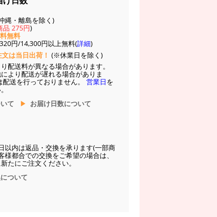
届け日数
(※沖縄・離島を除く)
品 275円
)
送料無料
20円/14,300円以上無料(
詳細
)
注文は当日出荷！
(※休業日を除く)
より配送料が異なる場合があります。
他により配送が遅れる場合がありま
は配送を行っておりません。
営業日
を
い。
ついて
お届け日数について
日以内は返品・交換を承ります(一部商
お客様都合での交換をご希望の場合は、
に新たにご注文ください。
換について