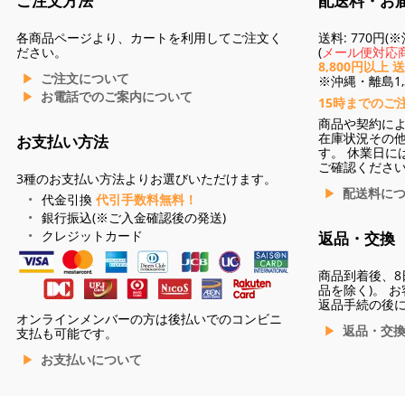
ご注文方法
配送料・お
各商品ページより、カートを利用してご注文く
送料: 770円
ださい。
(
メール便対応商
8,800円以上 
ご注文について
※沖縄・離島1,3
お電話でのご案内について
15時までのご
商品や契約に
在庫状況その
お支払い方法
す。 休業日に
ご確認くださ
3種のお支払い方法よりお選びいただけます。
配送料に
代金引換
代引手数料無料！
銀行振込(※ご入金確認後の発送)
クレジットカード
返品・交換
商品到着後、8
品を除く)。 
返品手続の後
オンラインメンバーの方は後払いでのコンビニ
返品・交
支払も可能です。
お支払いについて