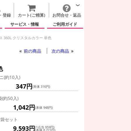
・登録
カート(ご精算)
お問合せ・返品
サービス・情報
ご利用ガイド
 360L クリスタルカラー 単色
60L クリスタルカラー 単色
前の商品
次の商品
色
ニ(約10入)
347円
(本体 316円)
袋(約50入)
1,042円
(本体 948円)
0袋セット
9,593円
(1点当 959円)
(本体 8,721円)