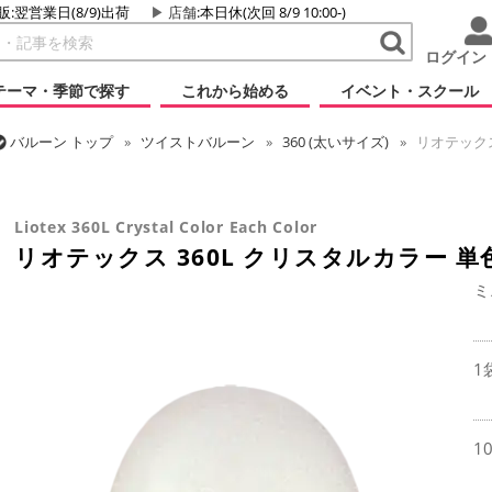
販:翌営業日(8/9)出荷
店舗
:本日休(次回 8/9 10:00-)
ログイン
テーマ・季節で探す
これから始める
イベント・スクール
バルーン
トップ
ツイストバルーン
360 (太いサイズ)
リオテックス
バルーン
トップ
リオテックス
ツイストバルーン
リオテックス 3
Liotex 360L Crystal Color Each Color
リオテックス 360L クリスタルカラー 単
ミ
1
1