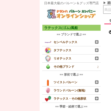
通
日本最大級のバルーン＆グッズ専門店
ラテックス(ゴム)風船
== ブランドで選ぶ ==
センペルテックス
タフテックス
リオテックス
その他ブランド
2
== 形状で選ぶ ==
ツイストバルーン
ラウンドバルーン(無地)
ラテックス・その他形状
== 季節・絵柄で選ぶ ==