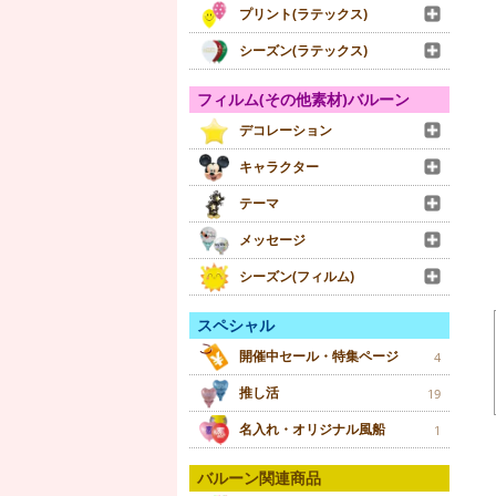
プリント(ラテックス)
シーズン(ラテックス)
フィルム(その他素材)バルーン
デコレーション
キャラクター
テーマ
メッセージ
シーズン(フィルム)
スペシャル
開催中セール・特集ページ
4
推し活
19
名入れ・オリジナル風船
1
バルーン関連商品