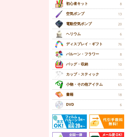
初心者キット
8
空気ポンプ
13
電動空気ポンプ
20
ヘリウム
6
ディスプレイ・ギフト
76
バルーン・フラワー
8
バッグ・収納
10
カップ・スティック
15
小物・その他アイテム
65
書籍
18
DVD
6