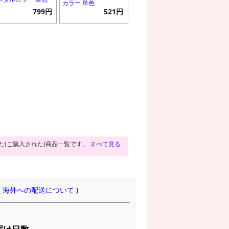
カラー 単色
799円
521円
た(ご購入された)商品一覧です。
すべて見る
(
海外への配送について
)