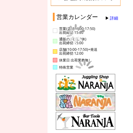
営業カレンダー
詳細
営業(店舗14:00-17:50)
出荷締切 15:00
通販のみ(店舗休)
出荷締切 15:00
店舗(10:00-17:50)+発送
出荷締切 12:00
休業日 出荷業務無し
特殊営業