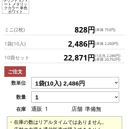
ラウンド 3フィ
ート メタリッ
クカラー 単色
ホワイト
828円
ミニ(2枚)
(本体 753円)
2,486円
1袋(10入)
(本体 2,260円)
22,871円
(1点当 2,286円)
10袋セット
(本体 20,792円)
ご注文
数単位
数量
通販
1
店舗
準備無
在庫
在庫の数はリアルタイムではありません。