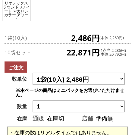
リオテックス
ラウンド 3フィ
ート マカロン
カラー アソー
ト
2,486円
1袋(10入)
(本体 2,260円)
22,871円
(1点当 2,286円)
10袋セット
(本体 20,792円)
ご注文
数単位
※本ページの商品はミニパックをお選びいただけませ
ん。
数量
通販
在庫切
店舗
準備無
在庫
在庫の数はリアルタイムではありません。