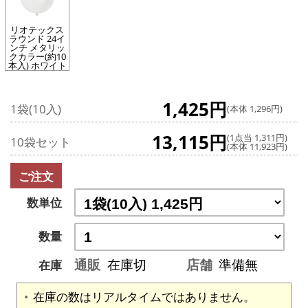
リオテックス
ラウンド 24イ
ンチ メタリッ
クカラー(約10
本入) ホワイト
1,425円
1袋(10入)
(本体 1,296円)
13,115円
(1点当 1,311円)
10袋セット
(本体 11,923円)
ご注文
数単位
数量
通販
在庫切
店舗
準備無
在庫
在庫の数はリアルタイムではありません。