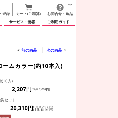
・登録
カート(ご精算)
お問合せ・返品
サービス・情報
ご利用ガイド
前の商品
次の商品
ロームカラー(約10本入)
袋(10入)
2,207円
(本体 2,007円)
0袋セット
20,310円
(1点当 2,030円)
(本体 18,464円)