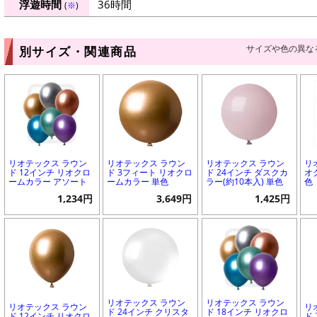
浮遊時間
36時間
(
※
)
サイズや色の異な
別サイズ・関連商品
リオテックス ラウン
リオテックス ラウン
リオテックス ラウン
リ
ド 12インチ リオクロ
ド 3フィート リオクロ
ド 24インチ ダスクカ
オ
ームカラー アソート
ームカラー 単色
ラー(約10本入) 単色
色
1,234円
3,649円
1,425円
リオテックス ラウン
リオテックス ラウン
リオテックス ラウン
リ
ド 24インチ クリスタ
ド 18インチ リオクロ
ド 12インチ リオクロ
ド