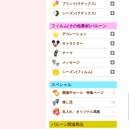
プリント(ラテックス)
シーズン(ラテックス)
フィルム(その他素材)バルーン
デコレーション
キャラクター
テーマ
メッセージ
シーズン(フィルム)
スペシャル
開催中セール・特集ページ
5
推し活
19
名入れ・オリジナル風船
1
バルーン関連商品