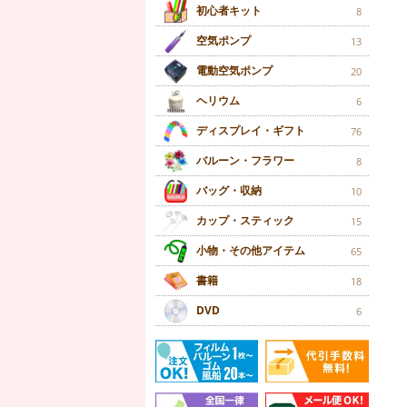
初心者キット
8
空気ポンプ
13
電動空気ポンプ
20
ヘリウム
6
ディスプレイ・ギフト
76
バルーン・フラワー
8
バッグ・収納
10
カップ・スティック
15
小物・その他アイテム
65
書籍
18
DVD
6