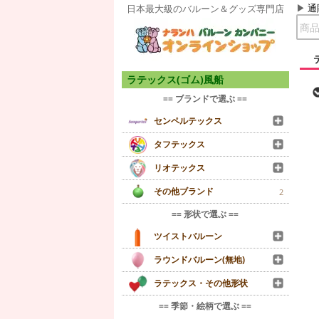
通
日本最大級のバルーン＆グッズ専門店
ラテックス(ゴム)風船
== ブランドで選ぶ ==
センペルテックス
タフテックス
リオテックス
その他ブランド
2
== 形状で選ぶ ==
ツイストバルーン
ラウンドバルーン(無地)
ラテックス・その他形状
== 季節・絵柄で選ぶ ==