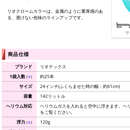
リオクロームカラーは、金属のように重厚感のあ
る、透けない色味のラインアップです。
サ
商品仕様
ブランド
リオテックス
1袋入数
約25本
(
※
)
サイズ
24インチ(ふくらませた時の幅：約61cm)
容量
142リットル
ヘリウム対応
ヘリウムガスを入れると空中に浮きます。ヘ
をご覧ください。
浮力
120g
(
※
)