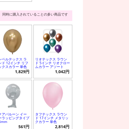
同時に購入されていることの多い商品です
ンペルテックス ラ
リオテックス ラウン
ンド 12インチ リフ
ド 5インチ リオクロー
ックスカラー 単色
ムカラー アソート
1,829円
1,042円
クアバルーン イー
タフテックス ラウン
ーラッピングタイプ
ド 17インチ メタリッ
5mm
クカラー 単色
561円
2,814円