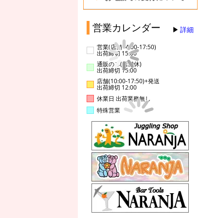
営業カレンダー
詳細
営業(店舗14:00-17:50)
出荷締切 15:00
通販のみ(店舗休)
出荷締切 15:00
店舗(10:00-17:50)+発送
出荷締切 12:00
休業日 出荷業務無し
特殊営業