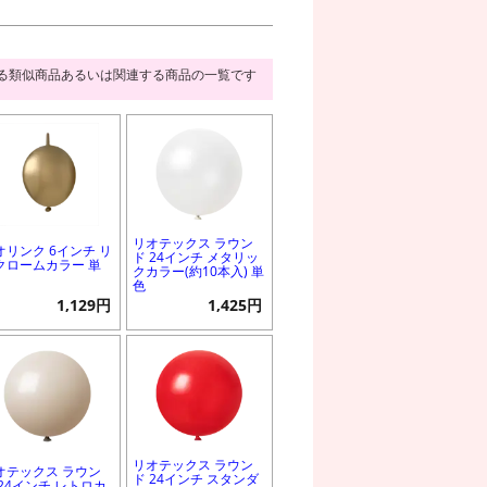
る類似商品あるいは関連する商品の一覧です
リオテックス ラウン
オリンク 6インチ リ
ド 24インチ メタリッ
クロームカラー 単
クカラー(約10本入) 単
色
1,129円
1,425円
リオテックス ラウン
オテックス ラウン
ド 24インチ スタンダ
 24インチ レトロカ