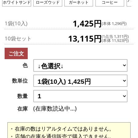
アボ
ホワイトサンド
ローズウッド
ガーネット
コーヒー
1,425円
1袋(10入)
(本体 1,296円)
13,115円
(1点当 1,311円)
10袋セット
(本体 11,923円)
ご注文
色
数単位
数量
(在庫数読込中...)
在庫
在庫の数はリアルタイムではありません。
店舗の在庫を通信販売で購入できません。