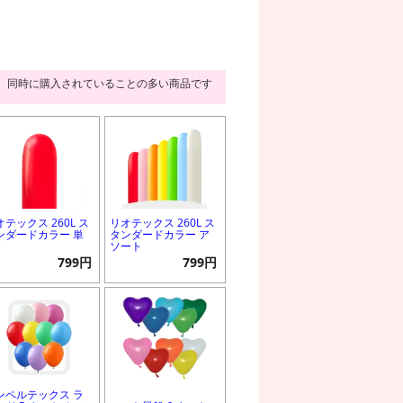
同時に購入されていることの多い商品です
オテックス 260L ス
リオテックス 260L ス
ンダードカラー 単
タンダードカラー ア
ソート
799円
799円
ンペルテックス ラ