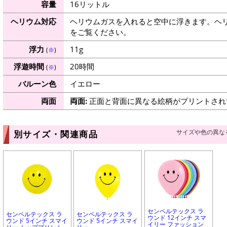
容量
16リットル
ヘリウム対応
ヘリウムガスを入れると空中に浮きます。ヘ
をご覧ください。
浮力
11g
(
※
)
浮遊時間
20時間
(
※
)
バルーン色
イエロー
両面
両面:
正面と背面に異なる絵柄がプリントされ
サイズや色の異な
別サイズ・関連商品
センペルテックス ラ
センペルテックス ラ
センペルテックス ラ
ウンド 12インチ スマ
ウンド 5インチ スマイ
ウンド 5インチ スマイ
イリー ファッション