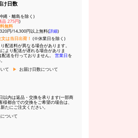
届け日数
(※沖縄・離島を除く)
品 275円
)
送料無料
20円/14,300円以上無料(
詳細
)
注文は当日出荷！
(※休業日を除く)
より配送料が異なる場合があります。
他により配送が遅れる場合がありま
は配送を行っておりません。
営業日
を
い。
ついて
お届け日数について
日以内は返品・交換を承ります(一部商
お客様都合での交換をご希望の場合は、
に新たにご注文ください。
換について