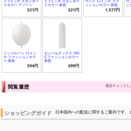
ド 5インチ スタンダー
ド 5インチ スタンダー
ウンド 12インチ ファ
ウ
ドカラー アソート
ドカラー 単色
ッションカラー 単色
ッ
521円
521円
1,577円
リンコルーン 12イン
センペルテックス 160
チ ファッションカラ
S ファッションカラー
ー 単色
単色
594円
699円
最近チェックし
閲覧履歴
ショッピングガイド
日本国内への配送に関するご案内です。 