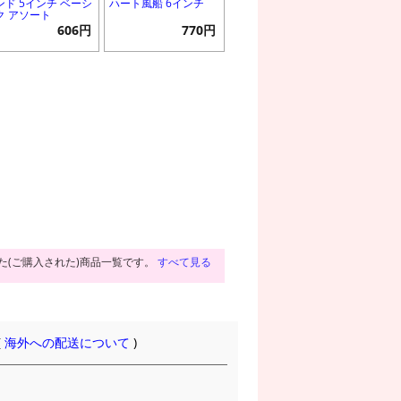
ンド 5インチ ベーシ
ハート風船 6インチ
ク アソート
606円
770円
た(ご購入された)商品一覧です。
すべて見る
(
海外への配送について
)