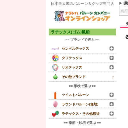
通
日本最大級のバルーン＆グッズ専門店
ラテックス(ゴム)風船
== ブランドで選ぶ ==
センペルテックス
タフテックス
リオテックス
その他ブランド
2
== 形状で選ぶ ==
ツイストバルーン
ラウンドバルーン(無地)
ラテックス・その他形状
== 季節・絵柄で選ぶ ==