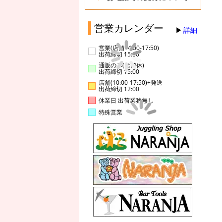
営業カレンダー
詳細
営業(店舗14:00-17:50)
出荷締切 15:00
通販のみ(店舗休)
出荷締切 15:00
店舗(10:00-17:50)+発送
出荷締切 12:00
休業日 出荷業務無し
特殊営業