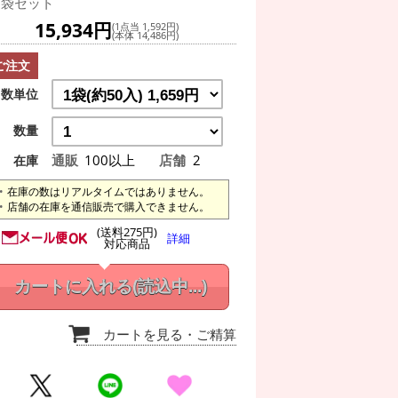
0袋セット
15,934円
(1点当 1,592円)
(本体 14,486円)
ご注文
数単位
数量
通販
100以上
店舗
2
在庫
在庫の数はリアルタイムではありません。
店舗の在庫を通信販売で購入できません。
(送料275円)
詳細
対応商品
カートに入れる
(読込中...)
カートを見る
・ご精算