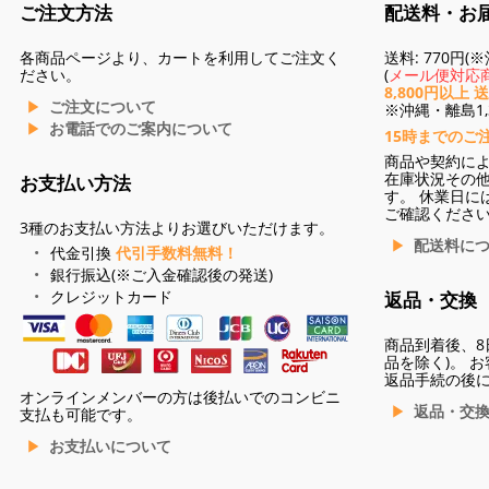
ご注文方法
配送料・お
各商品ページより、カートを利用してご注文く
送料: 770円
ださい。
(
メール便対応商
8,800円以上 
ご注文について
※沖縄・離島1,3
お電話でのご案内について
15時までのご
商品や契約に
在庫状況その
お支払い方法
す。 休業日に
ご確認くださ
3種のお支払い方法よりお選びいただけます。
配送料に
代金引換
代引手数料無料！
銀行振込(※ご入金確認後の発送)
クレジットカード
返品・交換
商品到着後、8
品を除く)。 
返品手続の後
オンラインメンバーの方は後払いでのコンビニ
返品・交
支払も可能です。
お支払いについて