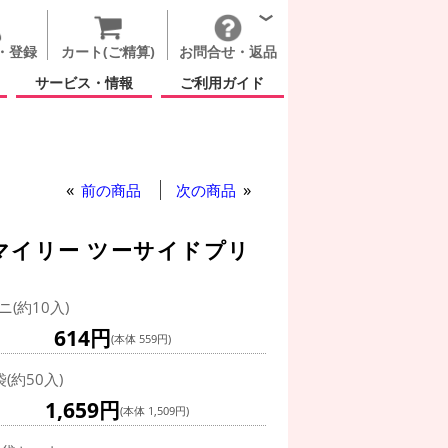
・登録
カート(ご精算)
お問合せ・返品
サービス・情報
ご利用ガイド
前の商品
次の商品
スマイリー ツーサイドプリ
ニ(約10入)
614円
(本体 559円)
袋(約50入)
1,659円
(本体 1,509円)