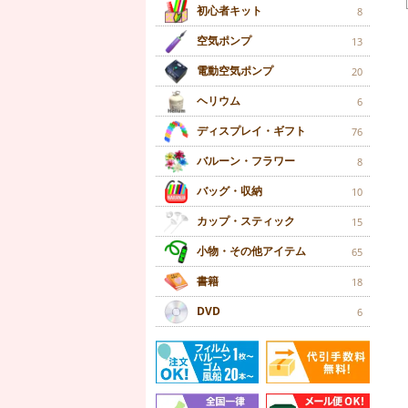
初心者キット
8
空気ポンプ
13
電動空気ポンプ
20
ヘリウム
6
ディスプレイ・ギフト
76
バルーン・フラワー
8
バッグ・収納
10
カップ・スティック
15
小物・その他アイテム
65
書籍
18
DVD
6