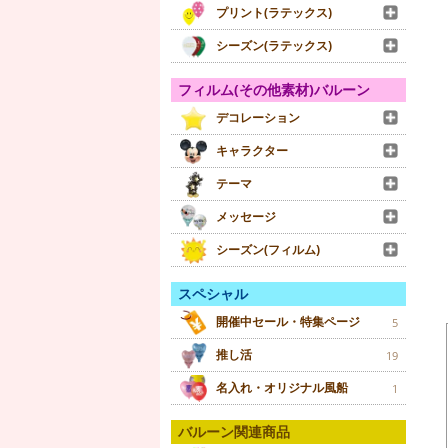
プリント(ラテックス)
シーズン(ラテックス)
フィルム(その他素材)バルーン
デコレーション
キャラクター
テーマ
メッセージ
シーズン(フィルム)
スペシャル
開催中セール・特集ページ
5
推し活
19
名入れ・オリジナル風船
1
バルーン関連商品