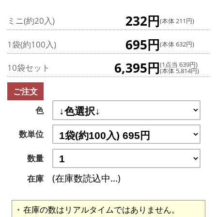
232円
ミニ(約20入)
(本体 211円)
695円
1袋(約100入)
(本体 632円)
6,395円
(1点当 639円)
10袋セット
(本体 5,814円)
ご注文
色
数単位
数量
(在庫数読込中...)
在庫
在庫の数はリアルタイムではありません。