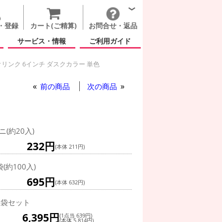
・登録
カート(ご精算)
お問合せ・返品
サービス・情報
ご利用ガイド
リンク 6インチ ダスクカラー 単色
ダスクカラー 単色
前の商品
次の商品
ニ(約20入)
232円
(本体 211円)
袋(約100入)
695円
(本体 632円)
0袋セット
6,395円
(1点当 639円)
(本体 5,814円)