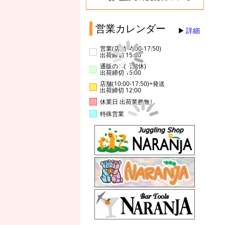
営業カレンダー
詳細
営業(店舗14:00-17:50)
出荷締切 15:00
通販のみ(店舗休)
出荷締切 15:00
店舗(10:00-17:50)+発送
出荷締切 12:00
休業日 出荷業務無し
特殊営業