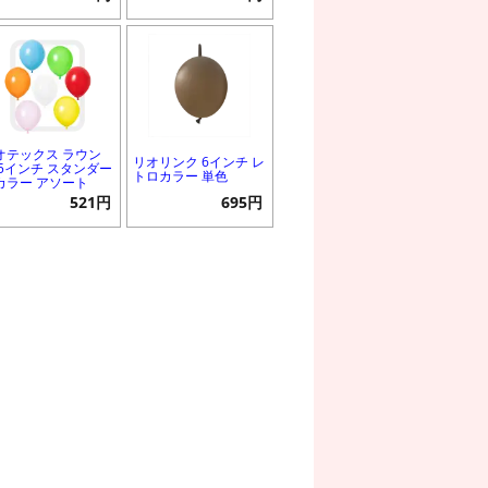
オテックス ラウン
リオリンク 6インチ レ
 5インチ スタンダー
トロカラー 単色
カラー アソート
521円
695円