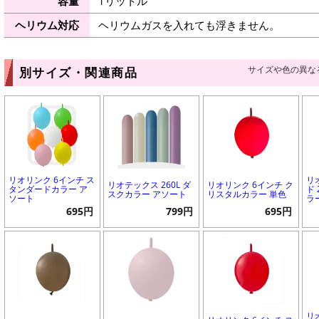
容量
1リットル
ヘリウム対応
ヘリウムガスを入れても浮きません。
サイズや色の異な
別サイズ・関連商品
リオリンク 6インチ ス
リ
リオテックス 260L ダ
リオリンク 6インチ ク
タンダードカラー ア
ド
スクカラー アソート
リスタルカラー 単色
ソート
ラ
695円
799円
695円
リ