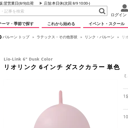
販:翌営業日(8/9)出荷
店舗
:本日休(次回 8/9 10:00-)
ログイン
テーマ・季節で探す
これから始める
イベント・スクール
バルーン
トップ
ラテックス・その他形状
リンク・バルーン
リオ
バルーン
トップ
リオテックス
リオリンク
リオリンク 6インチ 
Lio-Link 6" Dusk Color
リオリンク 6インチ ダスクカラー 単色
ミ
1
1