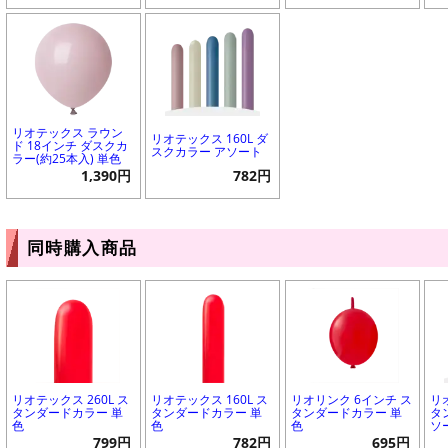
リオテックス ラウン
リオテックス 160L ダ
ド 18インチ ダスクカ
スクカラー アソート
ラー(約25本入) 単色
1,390円
782円
同時購入商品
リオテックス 260L ス
リオテックス 160L ス
リオリンク 6インチ ス
リ
タンダードカラー 単
タンダードカラー 単
タンダードカラー 単
タ
色
色
色
ソ
799円
782円
695円