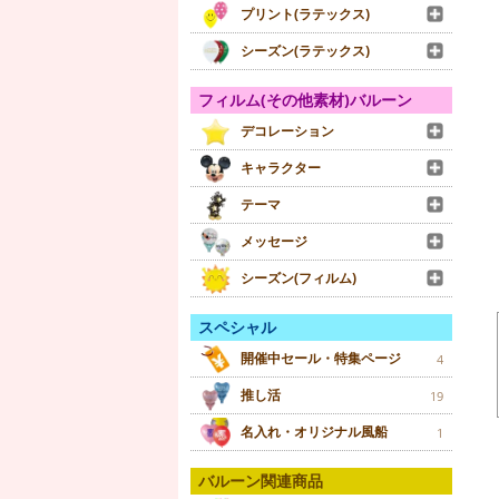
プリント(ラテックス)
シーズン(ラテックス)
フィルム(その他素材)バルーン
デコレーション
キャラクター
テーマ
メッセージ
シーズン(フィルム)
スペシャル
開催中セール・特集ページ
4
推し活
19
名入れ・オリジナル風船
1
バルーン関連商品