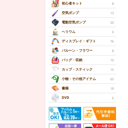
初心者キット
8
空気ポンプ
13
電動空気ポンプ
20
ヘリウム
6
ディスプレイ・ギフト
76
バルーン・フラワー
8
バッグ・収納
10
カップ・スティック
15
小物・その他アイテム
65
書籍
18
DVD
6