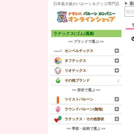
通
日本最大級のバルーン＆グッズ専門店
ラテックス(ゴム)風船
== ブランドで選ぶ ==
センペルテックス
タフテックス
リオテックス
その他ブランド
2
== 形状で選ぶ ==
ツイストバルーン
ラウンドバルーン(無地)
ラテックス・その他形状
== 季節・絵柄で選ぶ ==