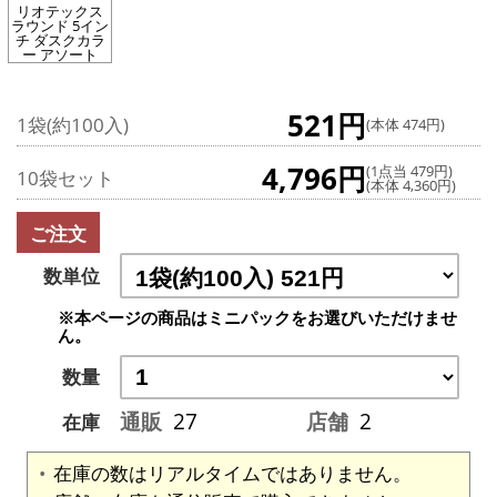
リオテックス
ラウンド 5イン
チ ダスクカラ
ー アソート
521円
1袋(約100入)
(本体 474円)
4,796円
(1点当 479円)
10袋セット
(本体 4,360円)
ご注文
数単位
※本ページの商品はミニパックをお選びいただけませ
ん。
数量
通販
27
店舗
2
在庫
在庫の数はリアルタイムではありません。