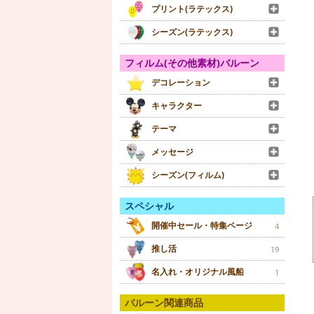
プリント(ラテックス)
シーズン(ラテックス)
フィルム(その他素材)バルーン
デコレーション
キャラクター
テーマ
メッセージ
シーズン(フィルム)
スペシャル
開催中セール・特集ページ
4
推し活
19
名入れ・オリジナル風船
1
バルーン関連商品