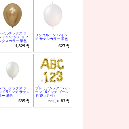
ンペルテックス ラ
リンコルーン 12イン
ンド 12インチ リフ
チ サテンカラー 単色
ックスカラー 単色
1,829円
627円
ンペルテックス ラ
プレミアムレターバル
ンド 5インチ サテン
ーン 16インチ ゴール
ラー 単色
ド(逆止弁付)
635円
83円
279円▶