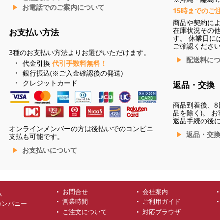
お電話でのご案内について
15時までのご
商品や契約に
在庫状況その
お支払い方法
す。 休業日に
ご確認くださ
3種のお支払い方法よりお選びいただけます。
配送料に
代金引換
代引手数料無料！
銀行振込(※ご入金確認後の発送)
クレジットカード
返品・交換
商品到着後、8
品を除く)。 
返品手続の後
オンラインメンバーの方は後払いでのコンビニ
返品・交
支払も可能です。
お支払いについて
お問合せ
会社案内
ハ
営業時間
ご利用ガイド
カンパニー
ご注文について
対応ブラウザ