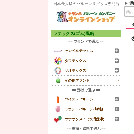
通
日本最大級のバルーン＆グッズ専門店
ラテックス(ゴム)風船
== ブランドで選ぶ ==
センペルテックス
タフテックス
リオテックス
その他ブランド
2
== 形状で選ぶ ==
ツイストバルーン
ラウンドバルーン(無地)
ラテックス・その他形状
== 季節・絵柄で選ぶ ==