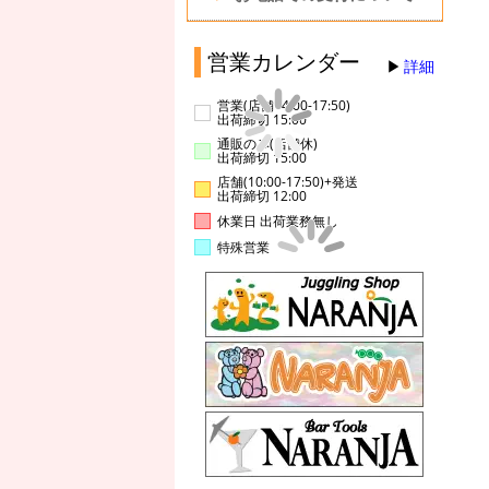
営業カレンダー
詳細
営業(店舗14:00-17:50)
出荷締切 15:00
通販のみ(店舗休)
出荷締切 15:00
店舗(10:00-17:50)+発送
出荷締切 12:00
休業日 出荷業務無し
特殊営業