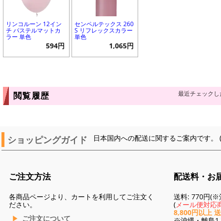
リンコルーン 12イン
センペルテックス 260
チ パステルマットカ
S リフレックスカラー
ラー 単色
単色
594円
1,065円
最近チェックし
閲覧履歴
ショッピングガイド
日本国内への配送に関するご案内です。 
ご注文方法
配送料・お
各商品ページより、カートを利用してご注文く
送料: 770円
ださい。
(
メール便対応商
8,800円以上 
ご注文について
※沖縄・離島1,3