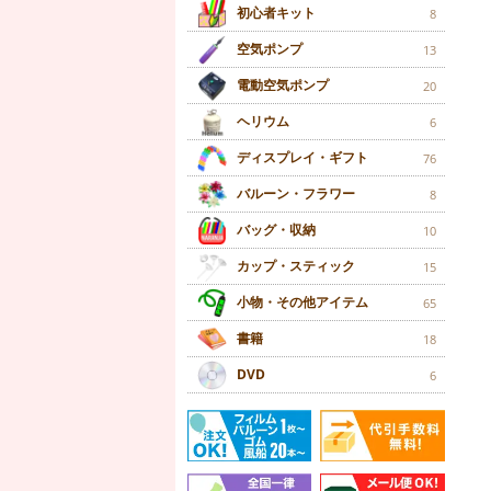
初心者キット
8
空気ポンプ
13
電動空気ポンプ
20
ヘリウム
6
ディスプレイ・ギフト
76
バルーン・フラワー
8
バッグ・収納
10
カップ・スティック
15
小物・その他アイテム
65
書籍
18
DVD
6