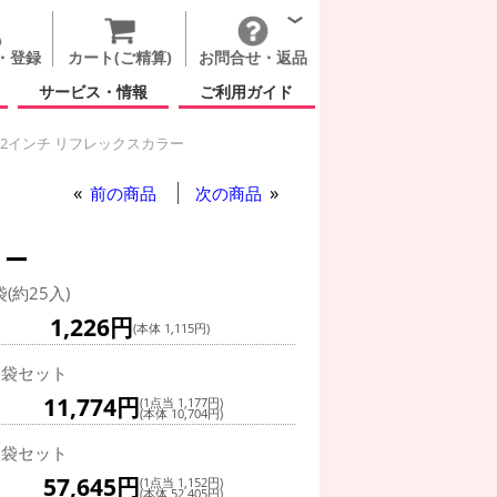
・登録
カート(ご精算)
お問合せ・返品
サービス・情報
ご利用ガイド
12インチ リフレックスカラー
コルーン 12インチ リフレックスカラー
前の商品
次の商品
ラー
袋(約25入)
1,226円
(本体 1,115円)
0袋セット
11,774円
(1点当 1,177円)
(本体 10,704円)
0袋セット
57,645円
(1点当 1,152円)
(本体 52,405円)