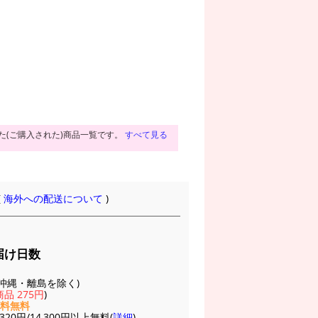
た(ご購入された)商品一覧です。
すべて見る
(
海外への配送について
)
届け日数
(※沖縄・離島を除く)
品 275円
)
送料無料
20円/14,300円以上無料(
詳細
)