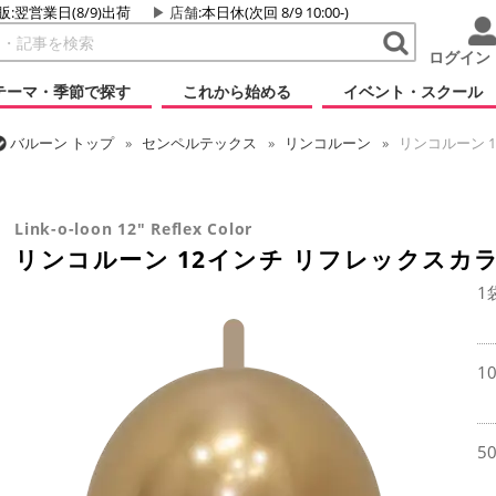
販:翌営業日(8/9)出荷
店舗
:本日休(次回 8/9 10:00-)
ログイン
テーマ・季節で探す
これから始める
イベント・スクール
バルーン
トップ
センペルテックス
リンコルーン
リンコルーン 
バルーン
トップ
ラテックス・その他形状
リンク・バルーン
リン
Link-o-loon 12" Reflex Color
リンコルーン 12インチ リフレックスカ
1
1
5