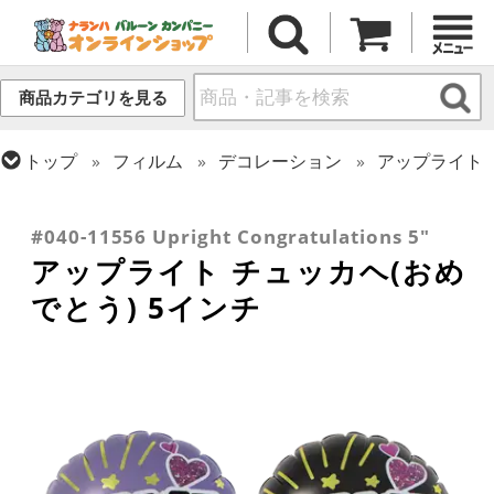
商品カテゴリを見る
トップ
フィルム
デコレーション
アップライト
トップ
推し活
トップ
フィルム
メッセージ
その他メッセージ
トップ
フィルム
メッセージ
おめでとう・記念日
#040-11556 Upright Congratulations 5"
アップライト チュッカヘ(おめ
でとう) 5インチ