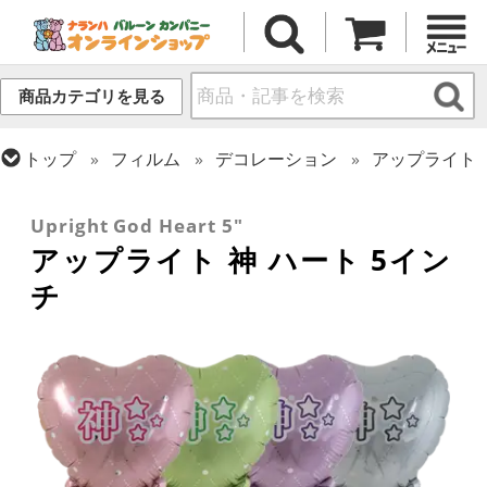
商品カテゴリを見る
トップ
フィルム
デコレーション
アップライト
トップ
推し活
トップ
フィルム
メッセージ
その他メッセージ
Upright God Heart 5"
アップライト 神 ハート 5イン
チ