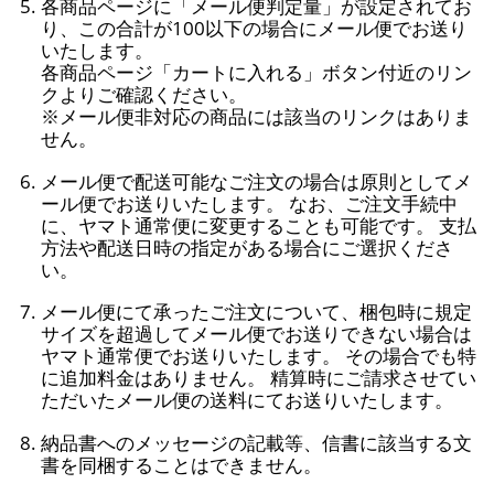
各商品ページに「メール便判定量」が設定されてお
り、この合計が100以下の場合にメール便でお送り
いたします。
各商品ページ「カートに入れる」ボタン付近のリン
クよりご確認ください。
※メール便非対応の商品には該当のリンクはありま
せん。
メール便で配送可能なご注文の場合は原則としてメ
ール便でお送りいたします。 なお、ご注文手続中
に、ヤマト通常便に変更することも可能です。 支払
方法や配送日時の指定がある場合にご選択くださ
い。
メール便にて承ったご注文について、梱包時に規定
サイズを超過してメール便でお送りできない場合は
ヤマト通常便でお送りいたします。 その場合でも特
に追加料金はありません。 精算時にご請求させてい
ただいたメール便の送料にてお送りいたします。
納品書へのメッセージの記載等、信書に該当する文
書を同梱することはできません。