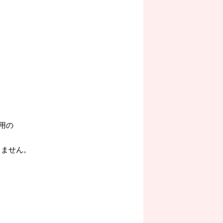
用の
りません。