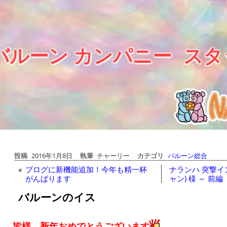
バルーン カンパニー
スタ
投稿
2016年1月8日
執筆
チャーリー
カテゴリ
バルーン総合
«
ブログに新機能追加！今年も精一杯
ナランハ 突撃イン
がんばります
ャン) 様 ～ 前編
バルーンのイス
皆様、新年おめでとうございます