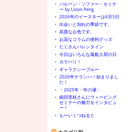
バルーン・ソファー・セミナ
ー by Lloon Peng
2026年のイースターは4月5日
出会いと別れの季節です。
高貴なお色です。
お花なコラムの便利グッズ
たくさんバレンタイン
今日はいろんな風船入荷の日
カラバリ！
ギャラクシーブルー
2026年ナランハ！始まりまし
た！
・2025年・年の瀬・
細貝里枝さんにウィービング
セミナーの魅力をインタビュ
ー！
もーいくつねると