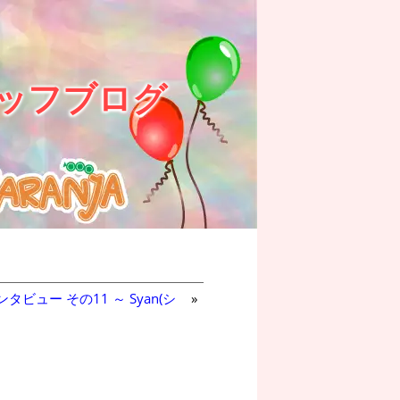
ッフブログ
タビュー その11 ～ Syan(シ
»