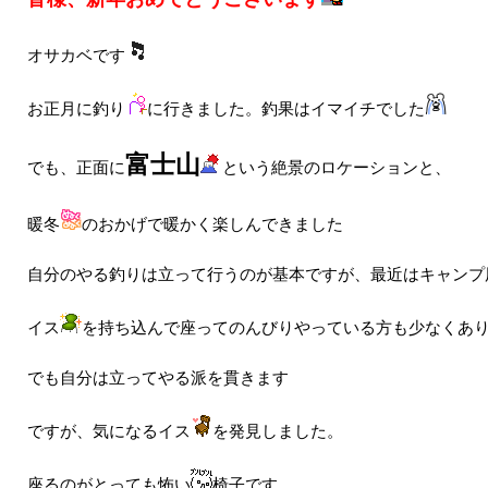
オサカベです
お正月に釣り
に行きました。釣果はイマイチでした
富士山
でも、正面に
という絶景のロケーションと、
暖冬
のおかげで暖かく楽しんできました
自分のやる釣りは立って行うのが基本ですが、最近はキャンプ
イス
を持ち込んで座ってのんびりやっている方も少なくあ
でも自分は立ってやる派を貫きます
ですが、気になるイス
を発見しました。
座るのがとっても怖い
椅子です。