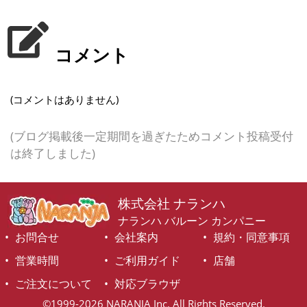
コメント
(コメントはありません)
(ブログ掲載後一定期間を過ぎたためコメント投稿受付
は終了しました)
株式会社 ナランハ
ナランハ バルーン カンパニー
お問合せ
会社案内
規約・同意事項
営業時間
ご利用ガイド
店舗
ご注文について
対応ブラウザ
©1999-2026 NARANJA Inc. All Rights Reserved.