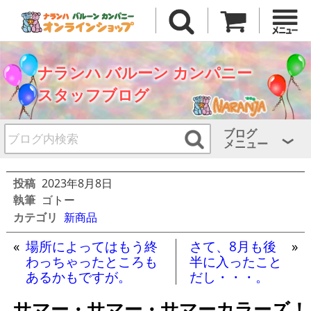
ナランハ バルーン カンパニー
スタッフブログ
ブログ
メニュー
投稿
2023年8月8日
執筆
ゴトー
カテゴリ
新商品
«
場所によってはもう終
さて、8月も後
»
わっちゃったところも
半に入ったこと
あるかもですが。
だし・・・。
サマー・サマー・サマーカラーズ！