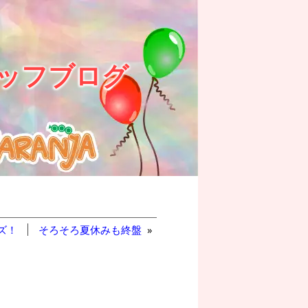
ッフブログ
ズ！
そろそろ夏休みも終盤
»
。