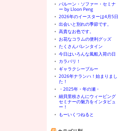
バルーン・ソファー・セミナ
ー by Lloon Peng
2026年のイースターは4月5日
出会いと別れの季節です。
高貴なお色です。
お花なコラムの便利グッズ
たくさんバレンタイン
今日はいろんな風船入荷の日
カラバリ！
ギャラクシーブルー
2026年ナランハ！始まりまし
た！
・2025年・年の瀬・
細貝里枝さんにウィービング
セミナーの魅力をインタビュ
ー！
もーいくつねると