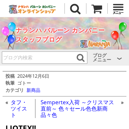
ナランハ バルーン カンパニー
スタッフブログ
ブログ
メニュー
投稿
2024年12月6日
執筆
ゴトー
カテゴリ
新商品
«
タフ・
Sempertex入荷 ～クリスマス
»
ツイス
直前～ 色々セール色色新商
ト
品々色
LIOTEX!!