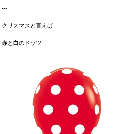
---
クリスマスと言えば
赤
と
白
のドッツ