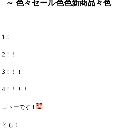
～ 色々セール色色新商品々色
1！
2！！
3！！！
4！！！！
ゴトーです！
ども！