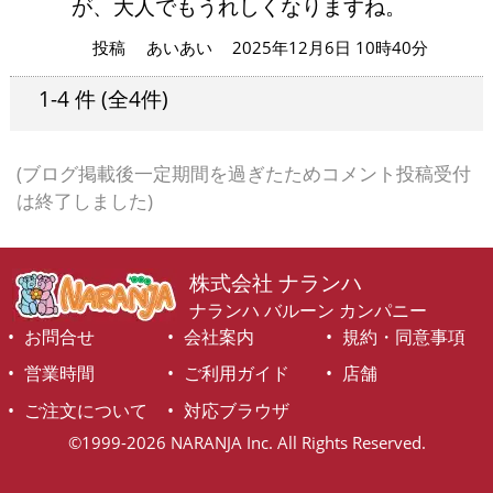
が、大人でもうれしくなりますね。
投稿
あいあい
2025年12月6日 10時40分
1-4 件
(全4件)
(ブログ掲載後一定期間を過ぎたためコメント投稿受付
は終了しました)
株式会社 ナランハ
ナランハ バルーン カンパニー
お問合せ
会社案内
規約・同意事項
営業時間
ご利用ガイド
店舗
ご注文について
対応ブラウザ
©1999-2026 NARANJA Inc. All Rights Reserved.