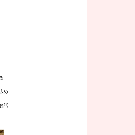
る
広め
お話