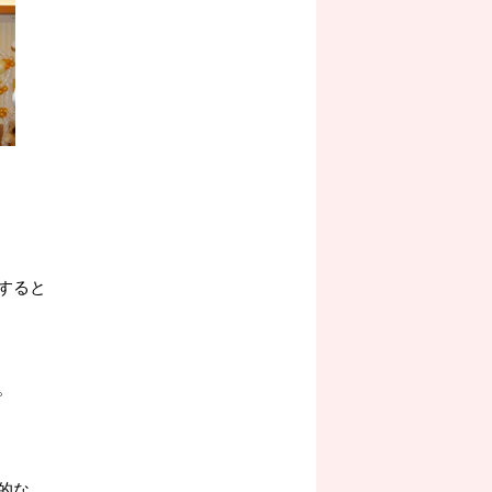
すると
。
的な