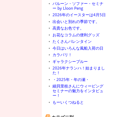
バルーン・ソファー・セミナ
ー by Lloon Peng
2026年のイースターは4月5日
出会いと別れの季節です。
高貴なお色です。
お花なコラムの便利グッズ
たくさんバレンタイン
今日はいろんな風船入荷の日
カラバリ！
ギャラクシーブルー
2026年ナランハ！始まりまし
た！
・2025年・年の瀬・
細貝里枝さんにウィービング
セミナーの魅力をインタビュ
ー！
もーいくつねると